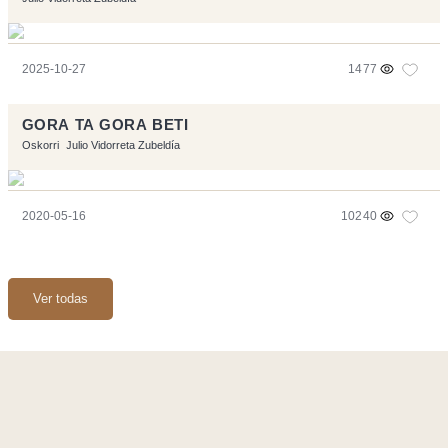
2025-10-27
1477
GORA TA GORA BETI
Oskorri
Julio Vidorreta Zubeldía
2020-05-16
10240
Ver todas
Página realizara con el software libre:
Symfony
,
Vim
,
Musescore
-
Contacto
Code by
Tfe
- Logo / Icons by
Brenthisdesign.com
- __Follow us