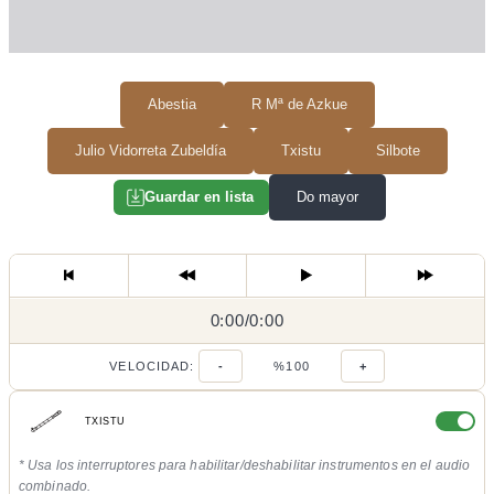
Abestia
R Mª de Azkue
Julio Vidorreta Zubeldía
Txistu
Silbote
Do mayor
Guardar en lista
0:00
0:00
/
0:00
/
VELOCIDAD:
-
%100
+
TXISTU
* Usa los interruptores para habilitar/deshabilitar instrumentos en el audio
combinado.