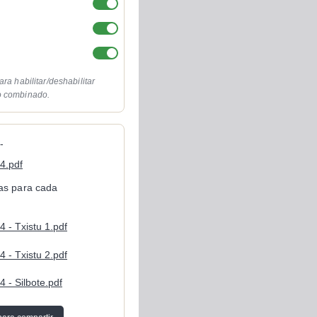
ara habilitar/deshabilitar
o combinado.
-
4.pdf
cas para cada
4 - Txistu 1.pdf
4 - Txistu 2.pdf
4 - Silbote.pdf