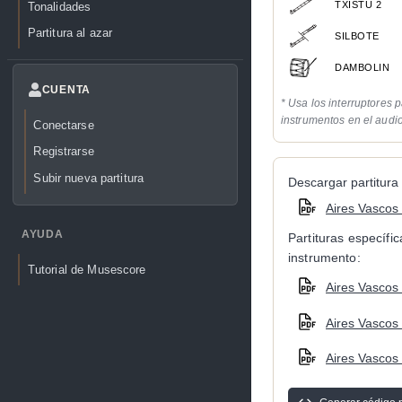
TXISTU 2
Tonalidades
Partitura al azar
SILBOTE
DAMBOLIN
CUENTA
* Usa los interruptores p
instrumentos en el audi
Conectarse
Registrarse
Subir nueva partitura
Descargar partitura 
Aires Vascos 
AYUDA
Partituras específi
instrumento:
Tutorial de Musescore
Aires Vascos 
Aires Vascos 
Aires Vascos 