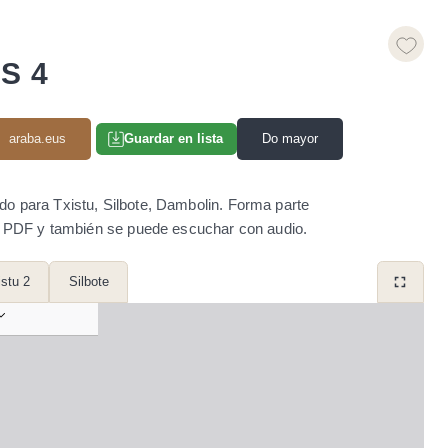
S 4
araba.eus
Do mayor
Guardar en lista
do para Txistu, Silbote, Dambolin. Forma parte
to PDF y también se puede escuchar con audio.
istu 2
Silbote