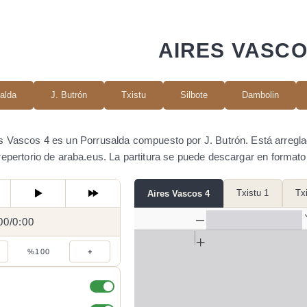
AIRES VASCO
alda
J. Butrón
Txistu
Silbote
Dambolin
s Vascos 4 es un Porrusalda compuesto por J. Butrón. Está arregla
 repertorio de araba.eus. La partitura se puede descargar en forma
Txistu 1
Tx
Aires Vascos 4
00
0:00
/
0:00
/
%100
+