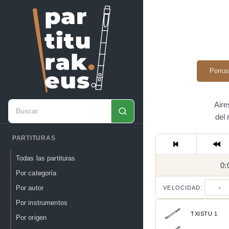
Porrus
Aire
del
PARTITURAS
Todas las partituras
0:
Por categoría
Por autor
VELOCIDAD:
-
Por instrumentos
TXISTU 1
Por origen