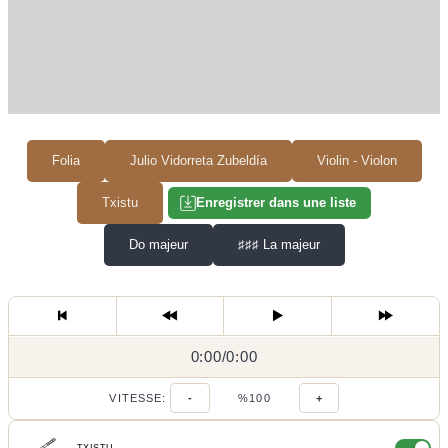
Folia
Julio Vidorreta Zubeldía
Violin - Violon
Txistu
Enregistrer dans une liste
Do majeur
♯♯♯
La majeur
0:00
0:00
/
0:00
/
VITESSE:
-
%100
+