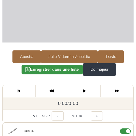
Abestia
Julio Vidorreta Zubeldía
Txistu
Do majeur
Enregistrer dans une liste
0:00
0:00
/
0:00
/
VITESSE:
-
%100
+
TXISTU