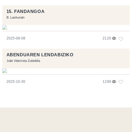
15. FANDANGOA
B. Laskurain
2025-08-08
2120
ABENDUAREN LENDABIZIKO
Julio Vidorreta Zubeldía
2025-10-30
1289
Ce site a été réalisé avec les logiciels libres :
Symfony
,
Vim
,
Musescore
-
Contact
Code by
Tfe
- Logo / Icons by
Brenthisdesign.com
- __Follow us