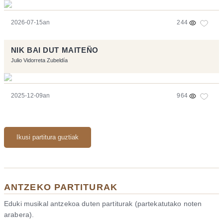
2026-07-15an
244
NIK BAI DUT MAITEÑO
Julio Vidorreta Zubeldía
2025-12-09an
964
Ikusi partitura guztiak
ANTZEKO PARTITURAK
Eduki musikal antzekoa duten partiturak (partekatutako noten
arabera).