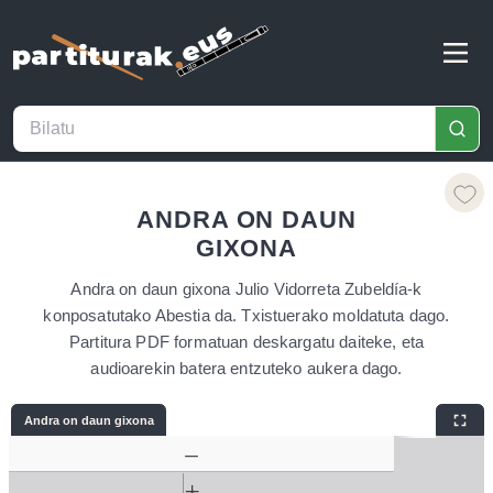
ANDRA ON DAUN
GIXONA
Andra on daun gixona Julio Vidorreta Zubeldía-k
konposatutako Abestia da. Txistuerako moldatuta dago.
Partitura PDF formatuan deskargatu daiteke, eta
audioarekin batera entzuteko aukera dago.
Andra on daun gixona