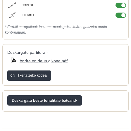
TXISTU
SILBOTE
* Erabili etengailuak instrumentuak gaitzeko/desgaitzeko audio
konbinatuan.
Deskargatu partitura -
Andra on daun gixona.pdf
Txertatzeko kodea
Deskargatu beste tonalitate batean: