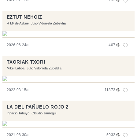
2026-07-12an
255
EZTUT NEHOIZ
R Mª de Azkue
Julio Vidorreta Zubeldía
2026-06-24an
407
TXORIAK TXORI
Mikel Laboa
Julio Vidorreta Zubeldía
2022-03-15an
11873
LA DEL PAÑUELO ROJO 2
Ignacio Tabuyo
Claudio Jauregui
2021-08-30an
5032