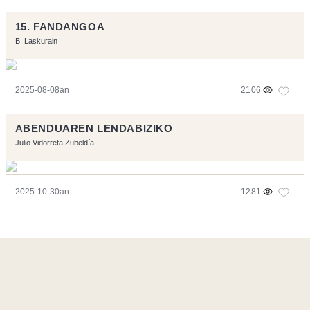
15. FANDANGOA
B. Laskurain
2025-08-08an
2106
ABENDUAREN LENDABIZIKO
Julio Vidorreta Zubeldía
2025-10-30an
1281
Orriarekin egindakoa:
Symfony
,
Vim
,
Musescore
-
Kontaktua
Code by
Tfe
- Logo / Icons by
Brenthisdesign.com
- Jarrai nazazu
Mastodon
en