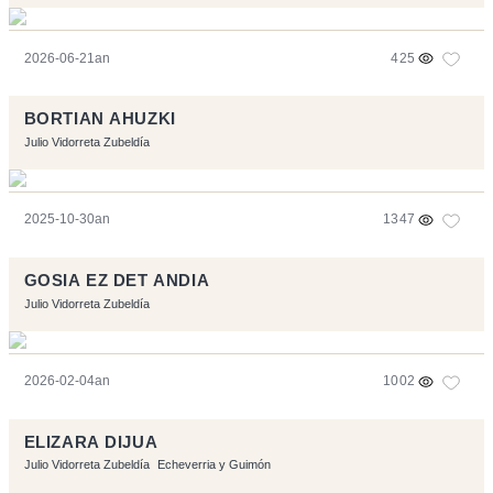
2026-06-21an
425
BORTIAN AHUZKI
Julio Vidorreta Zubeldía
2025-10-30an
1347
GOSIA EZ DET ANDIA
Julio Vidorreta Zubeldía
2026-02-04an
1002
ELIZARA DIJUA
Julio Vidorreta Zubeldía
Echeverria y Guimón