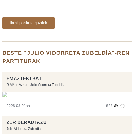
Ikusi partitura guztiak
BESTE "JULIO VIDORRETA ZUBELDÍA"-REN
PARTITURAK
EMAZTEKI BAT
R Mª de Azkue
Julio Vidorreta Zubeldía
2026-03-01an
838
ZER DERAUTAZU
Julio Vidorreta Zubeldía