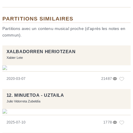
PARTITIONS SIMILAIRES
Partitions avec un contenu musical proche (d'après les notes en
commun).
XALBADORREN HERIOTZEAN
Xabier Lete
2020-03-07
21487
12. MINUETOA - UZTAILA
Julio Vidorreta Zubeldía
2025-07-10
1778