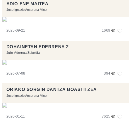
ADIO ENE MAITEA
Jose Ignazio Ansorena Miner
2025-09-21
1669
DOHAINETAN EDERRENA 2
Julio Vidorreta Zubeldía
2026-07-08
394
ORIAKO SORGIN DANTZA BOASTITZEA
Jose Ignazio Ansorena Miner
2020-01-11
7625