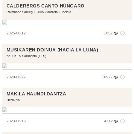
CALDEREROS CANTO HÚNGARO
Raimundo Sarriegui
Julio Vidorreta Zubeldía
2025-08-12
1807
MUSIKAREN DOINUA (HACIA LA LUNA)
tfe
En Tol Sarmiento (ETS)
2020-06-22
10977
MAKILA HAUNDI DANTZA
Herrikoia
2023-06-19
4312