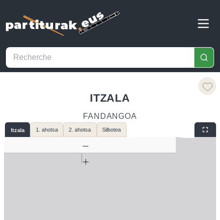
ITZALA
FANDANGOA
1. ahotsa
2. ahotsa
Silbotea
Itzala