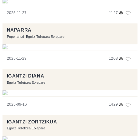
2025-11-27
1127
NAPARRA
Pepe Iantzi
Egoitz Telletxea Etxepare
2025-11-29
1208
IGANTZI DIANA
Egoitz Telletxea Etxepare
2025-09-16
1429
IGANTZI ZORTZIKUA
Egoitz Telletxea Etxepare