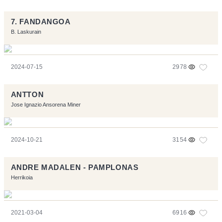
7. FANDANGOA
B. Laskurain
2024-07-15
2978
ANTTON
Jose Ignazio Ansorena Miner
2024-10-21
3154
ANDRE MADALEN - PAMPLONAS
Herrikoia
2021-03-04
6916