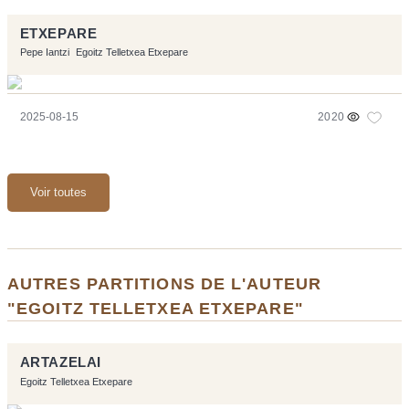
ETXEPARE
Pepe Iantzi
Egoitz Telletxea Etxepare
2025-08-15
2020
Voir toutes
AUTRES PARTITIONS DE L'AUTEUR
"EGOITZ TELLETXEA ETXEPARE"
ARTAZELAI
Egoitz Telletxea Etxepare