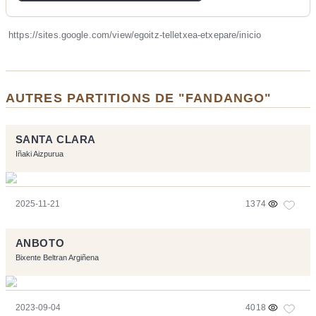
https://sites.google.com/view/egoitz-telletxea-etxepare/inicio
AUTRES PARTITIONS DE "FANDANGO"
SANTA CLARA
Iñaki Aizpurua
2025-11-21
1374
ANBOTO
Bixente Beltran Argiñena
2023-09-04
4018