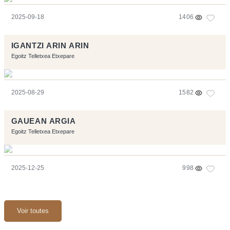
2025-09-18
1406
IGANTZI ARIN ARIN
Egoitz Telletxea Etxepare
2025-08-29
1582
GAUEAN ARGIA
Egoitz Telletxea Etxepare
2025-12-25
998
Voir toutes