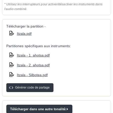
* Utilisez les interrupteurs pour activer/désactiver les instruments dans
l'audio combiné.
Télécharger la partition -
Itzala.pdf
Partitiones spécifiques aux instruments:
Itzala - 1. ahotsa.pdf
Itzala - 2. ahotsa.pdf
Itzala - Silbotea.pdf
Générer code de partage
Télécharger dans une autre tonalité: