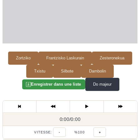
Zortziko
Frantzisko Laskurain
Zesteronekua
Txistu
Silbote
Dambolin
Do majeur
Enregistrer dans une liste
0:00
0:00
/
0:00
/
VITESSE:
-
%100
+