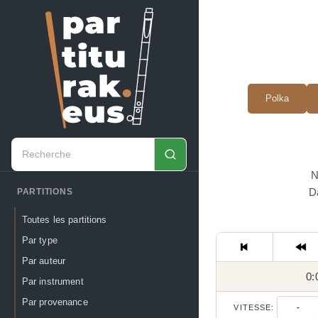
Polka
N
Da
PARTITIONS
Toutes les partitions
Par type
Par auteur
0:
Par instrument
Par provenance
VITESSE:
-