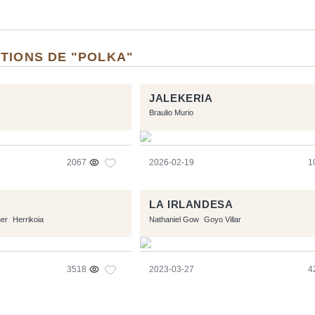
TIONS DE "POLKA"
JALEKERIA
Braulio Murio
2067
2026-02-19
1
LA IRLANDESA
ner
Herrikoia
Nathaniel Gow
Goyo Villar
3518
2023-03-27
4