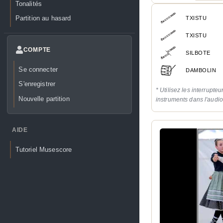
Tonalités
Partition au hasard
TXISTU
TXISTU
COMPTE
SILBOTE
Se connecter
DAMBOLIN
S'enregistrer
* Utilisez les interrupteu
Nouvelle partition
instruments dans l'audi
AIDE
Tutoriel Musescore