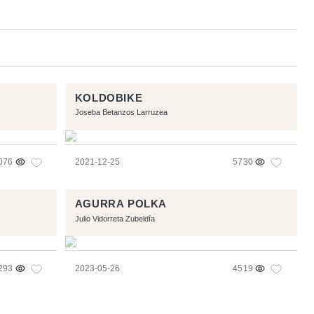
KOLDOBIKE
Joseba Betanzos Larruzea
076
2021-12-25
5730
AGURRA POLKA
Julio Vidorreta Zubeldía
293
2023-05-26
4519