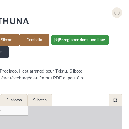
THUNA
Silbote
Dambolin
Enregistrer dans une liste
r
eciado. Il est arrangé pour Txistu, Silbote,
ut être téléchargée au format PDF et peut être
2. ahotsa
Silbotea