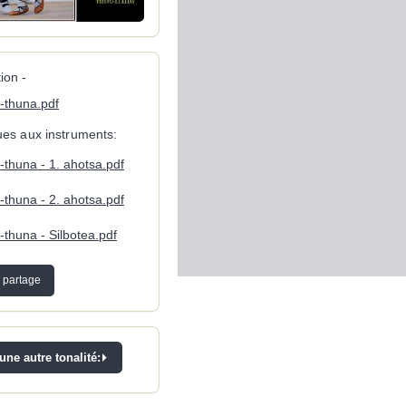
ion -
-thuna.pdf
ques aux instruments:
thuna - 1. ahotsa.pdf
thuna - 2. ahotsa.pdf
thuna - Silbotea.pdf
 partage
ne autre tonalité: