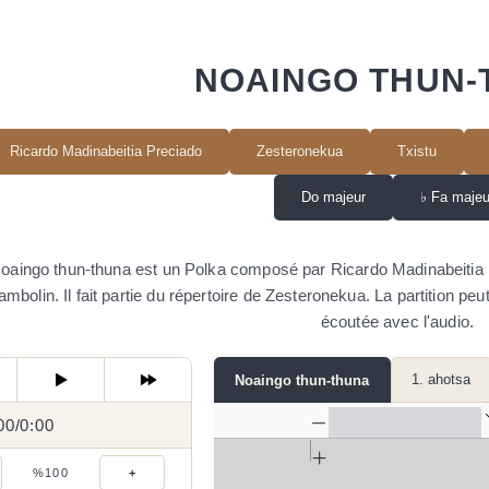
NOAINGO THUN-
Ricardo Madinabeitia Preciado
Zesteronekua
Txistu
Do majeur
♭
Fa majeu
oaingo thun-thuna est un Polka composé par Ricardo Madinabeitia Pr
mbolin. Il fait partie du répertoire de Zesteronekua. La partition pe
écoutée avec l'audio.
1. ahotsa
Noaingo thun-thuna
00
0:00
/
0:00
/
%100
+