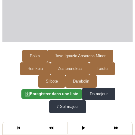
Polka
Jose Ignazio Ansorena Miner
Herrikoia
Zesteronekua
Txistu
Silbote
Dambolin
Do majeur
Enregistrer dans une liste
♯
Sol majeur