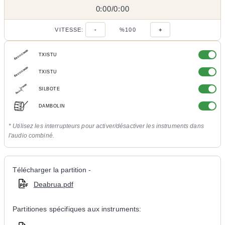
0:00
0:00
/
0:00
/
VITESSE:
-
%100
+
TXISTU
TXISTU
SILBOTE
DAMBOLIN
* Utilisez les interrupteurs pour activer/désactiver les instruments dans
l'audio combiné.
Télécharger la partition -
Deabrua.pdf
Partitiones spécifiques aux instruments: