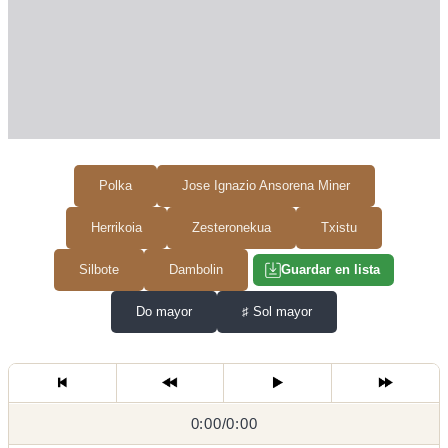
Polka
Jose Ignazio Ansorena Miner
Herrikoia
Zesteronekua
Txistu
Silbote
Dambolin
Guardar en lista
Do mayor
♯
Sol mayor
0:00
0:00
/
0:00
/