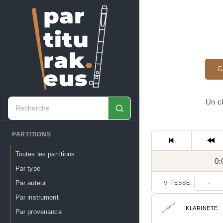
G
Un c
PARTITIONS
Toutes les partitions
0:
Par type
Par auteur
VITESSE:
-
Par instrument
KLARINETE
Par provenance