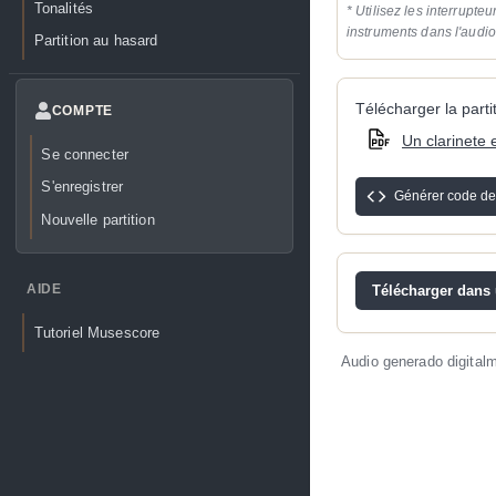
Tonalités
* Utilisez les interrupteu
instruments dans l'audi
Partition au hasard
Télécharger la partit
COMPTE
Un clarinete 
Se connecter
S'enregistrer
Générer code de
Nouvelle partition
AIDE
Télécharger dans u
Tutoriel Musescore
Audio generado digital