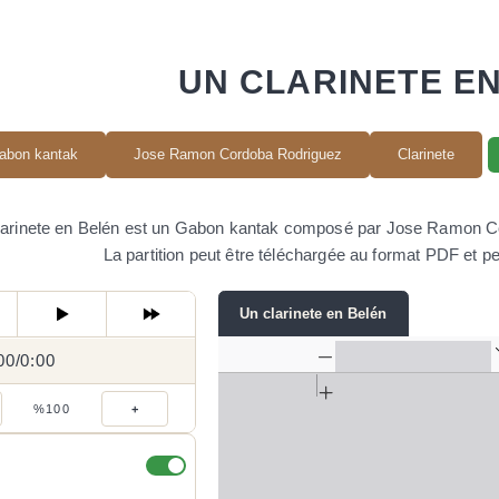
UN CLARINETE E
abon kantak
Jose Ramon Cordoba Rodriguez
Clarinete
larinete en Belén est un Gabon kantak composé par Jose Ramon Cord
La partition peut être téléchargée au format PDF et pe
Un clarinete en Belén
00
0:00
/
0:00
/
%100
+