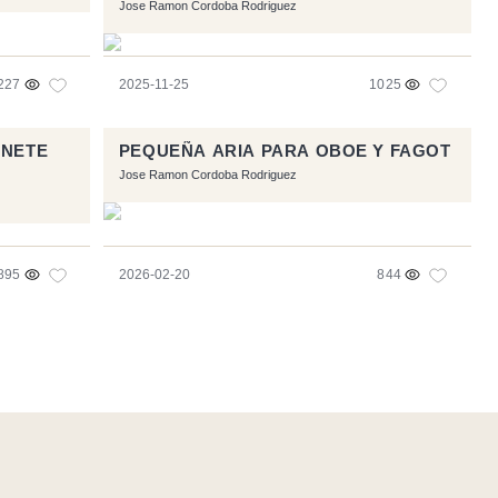
BOMBARDINOS Y TUBAS.
Jose Ramon Cordoba Rodriguez
227
2025-11-25
1025
RNETE
PEQUEÑA ARIA PARA OBOE Y FAGOT
Jose Ramon Cordoba Rodriguez
895
2026-02-20
844
Flux RSS
-
Podcast RSS