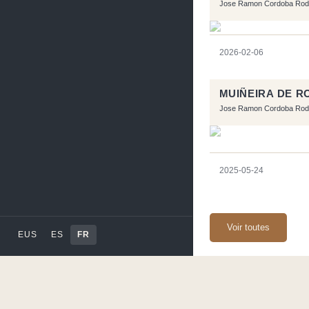
Jose Ramon Cordoba Rod
2026-02-06
MUIÑEIRA DE R
Jose Ramon Cordoba Rod
2025-05-24
Voir toutes
EUS
ES
FR
Ce site a été réalisé av
Code by
Tfe
- Logo / 