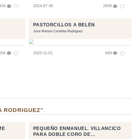
426
2024-07-30
2906
PASTORCILLOS A BELÉN
Jose Ramon Cordoba Rodriguez
204
2025-11-01
989
A RODRIGUEZ"
ME
PEQUEÑO ENMANUEL. VILLANCICO
PARA DOBLE CORO DE