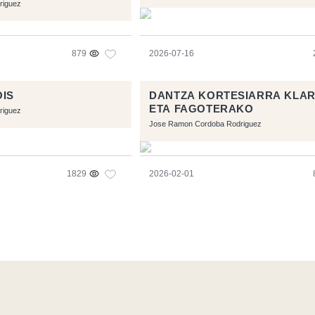
riguez
879
2026-07-16
OIS
DANTZA KORTESIARRA KLA
ETA FAGOTERAKO
riguez
Jose Ramon Cordoba Rodriguez
1829
2026-02-01
ec les logiciels libres :
Symfony
,
Vim
,
Musescore
-
Contact
Icons by
Brenthisdesign.com
- __Follow us on
Mastodon