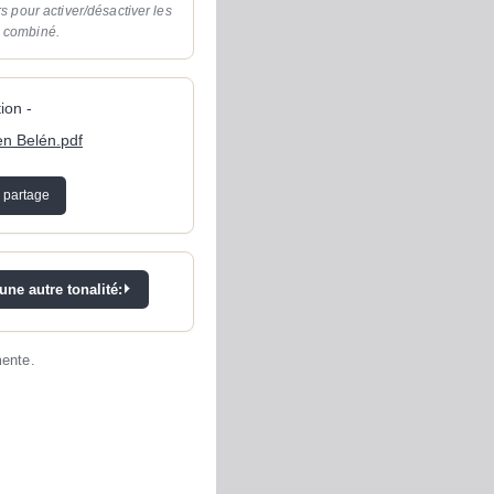
rs pour activer/désactiver les
o combiné.
ion -
en Belén.pdf
 partage
ne autre tonalité:
mente.