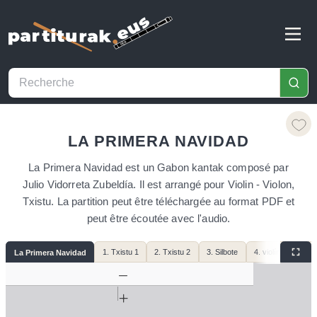
LA PRIMERA NAVIDAD
La Primera Navidad est un Gabon kantak composé par
Julio Vidorreta Zubeldía. Il est arrangé pour Violin - Violon,
Txistu. La partition peut être téléchargée au format PDF et
peut être écoutée avec l'audio.
1. Txistu 1
2. Txistu 2
3. Silbote
4. violínes
5. c
La Primera Navidad