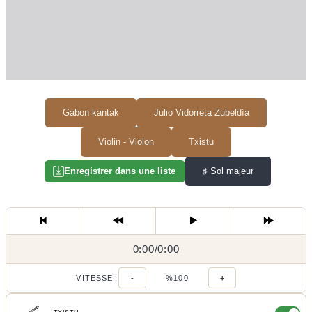
Gabon kantak
Julio Vidorreta Zubeldía
Violin - Violon
Txistu
♯
Sol majeur
Enregistrer dans une liste
0:00
0:00
/
0:00
/
VITESSE:
-
%100
+