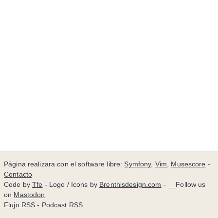
Página realizara con el software libre:
Symfony
,
Vim
,
Musescore
-
Contacto
Code by
Tfe
- Logo / Icons by
Brenthisdesign.com
- __Follow us
on
Mastodon
Flujo RSS
-
Podcast RSS