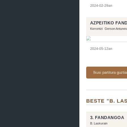
2024-02-29an
AZPEITIKO FA
Korrontzi
Gerson Antunes
2024-05-12an
Ikusi partitura guzti
BESTE "B. LA
3. FANDANGOA
B. Laskurain