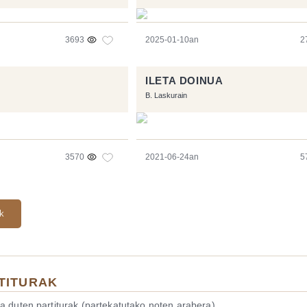
3693
2025-01-10an
2
ILETA DOINUA
B. Laskurain
3570
2021-06-24an
5
ak
TITURAK
a duten partiturak (partekatutako noten arabera).