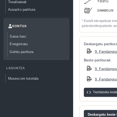
TXISTU
Tonalitateak
Ausazko partitura
DAMBOLIN
* Erabili etengailuak in
gaitzeko/desgaitzeko au
KONTUA
Saioa hasi
Deskargatu partitura
Erregistratu
9. Fandangoa
Gehitu partitura
Beste partiturak:
LAGUNTZA
9. Fandangoa
Musescore tutoriala
9. Fandangoa
Txertatzeko kod
Deskargatu beste t