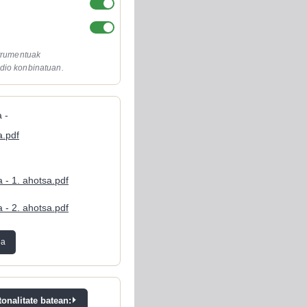
strumentuak
dio konbinatuan.
 -
.pdf
 - 1. ahotsa.pdf
 - 2. ahotsa.pdf
ea
onalitate batean: