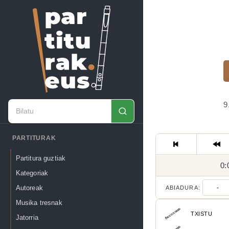
9
PARTITURAK
Partitura guztiak
0:
Kategoriak
Autoreak
ABIADURA:
-
Musika tresnak
TXISTU
Jatorria