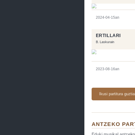
2024-04-15an
ERTILLARI
B. Laskurain
2023-08-16an
Ikusi partitura guzti
ANTZEKO PAR
Eduki musikal antzeko