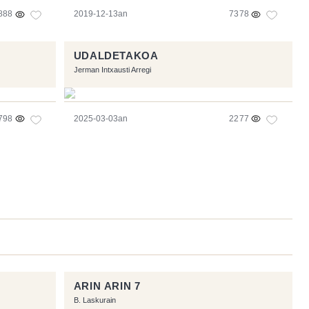
888
2019-12-13an
7378
UDALDETAKOA
Jerman Intxausti Arregi
798
2025-03-03an
2277
ARIN ARIN 7
B. Laskurain