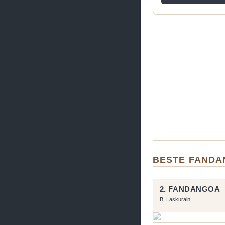
BESTE FAND
2. FANDANGOA
B. Laskurain