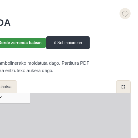
OA
♯
Sol maiorrean
Gorde zerrenda batean
ambolinerako moldatuta dago. Partitura PDF
era entzuteko aukera dago.
 ahotsa