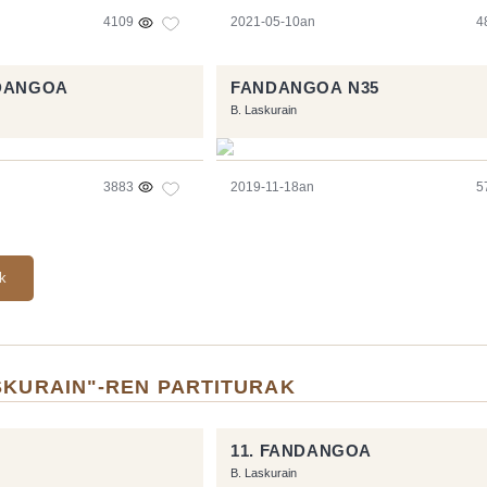
4109
2021-05-10an
4
NDANGOA
FANDANGOA N35
B. Laskurain
3883
2019-11-18an
5
ak
SKURAIN"-REN PARTITURAK
11. FANDANGOA
B. Laskurain