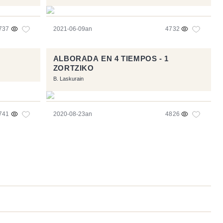
737
2021-06-09an
4732
ALBORADA EN 4 TIEMPOS - 1
ZORTZIKO
B. Laskurain
741
2020-08-23an
4826