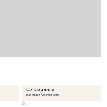
KASKAGORRIA
Jose Ignazio Ansorena Miner