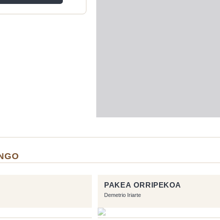
ANGO
PAKEA ORRIPEKOA
Demetrio Iriarte