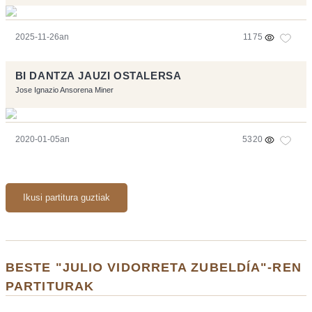
2025-11-26an
1175
BI DANTZA JAUZI OSTALERSA
Jose Ignazio Ansorena Miner
2020-01-05an
5320
Ikusi partitura guztiak
BESTE "JULIO VIDORRETA ZUBELDÍA"-REN
PARTITURAK