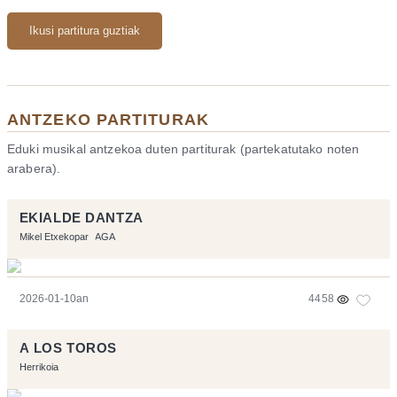
Ikusi partitura guztiak
ANTZEKO PARTITURAK
Eduki musikal antzekoa duten partiturak (partekatutako noten
arabera).
EKIALDE DANTZA
Mikel Etxekopar
AGA
2026-01-10an
4458
A LOS TOROS
Herrikoia