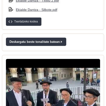
Ekialde Dantza - Txistu 2.pdf
Ekialde Dantza - Silbote.pdf
Txertatzeko kodea
Deskargatu beste tonalitate batean: