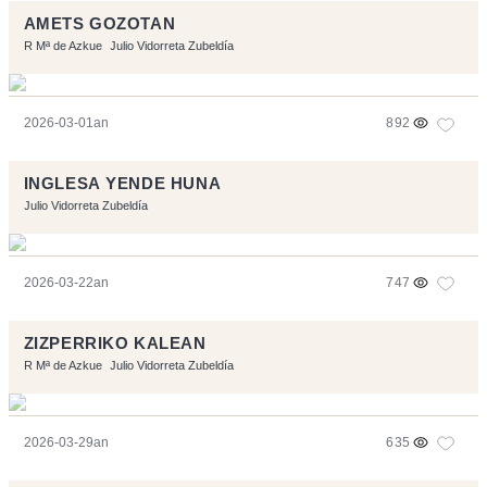
AMETS GOZOTAN
R Mª de Azkue
Julio Vidorreta Zubeldía
2026-03-01an
892
INGLESA YENDE HUNA
Julio Vidorreta Zubeldía
2026-03-22an
747
ZIZPERRIKO KALEAN
R Mª de Azkue
Julio Vidorreta Zubeldía
2026-03-29an
635