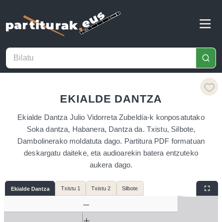
EKIALDE DANTZA
Ekialde Dantza Julio Vidorreta Zubeldía-k konposatutako
Soka dantza, Habanera, Dantza da. Txistu, Silbote,
Dambolinerako moldatuta dago. Partitura PDF formatuan
deskargatu daiteke, eta audioarekin batera entzuteko
aukera dago.
Txistu 1
Txistu 2
Silbote
Ekialde Dantza