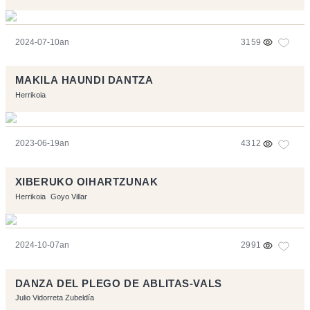
2024-07-10an
3159
MAKILA HAUNDI DANTZA
Herrikoia
2023-06-19an
4312
XIBERUKO OIHARTZUNAK
Herrikoia
Goyo Villar
2024-10-07an
2991
DANZA DEL PLEGO DE ABLITAS-VALS
Julio Vidorreta Zubeldía