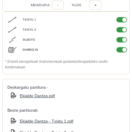
ABIADURA:
-
%100
+
TXISTU 1
TXISTU 2
SILBOTE
DAMBOLIN
* Erabili etengailuak instrumentuak gaitzeko/desgaitzeko audio
konbinatuan.
Deskargatu partitura -
Ekialde Dantza.pdf
Beste partiturak:
Ekialde Dantza - Txistu 1.pdf