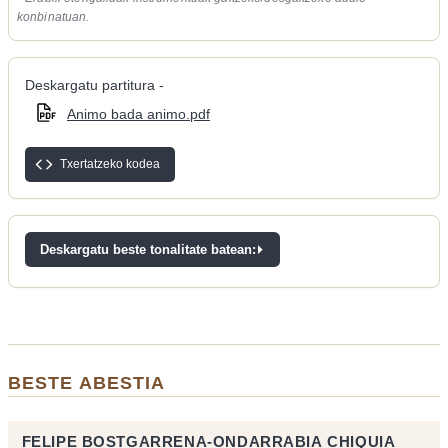
konbinatuan.
Deskargatu partitura -
Animo bada animo.pdf
Txertatzeko kodea
Deskargatu beste tonalitate batean:
BESTE ABESTIA
FELIPE BOSTGARRENA-ONDARRABIA CHIQUIA