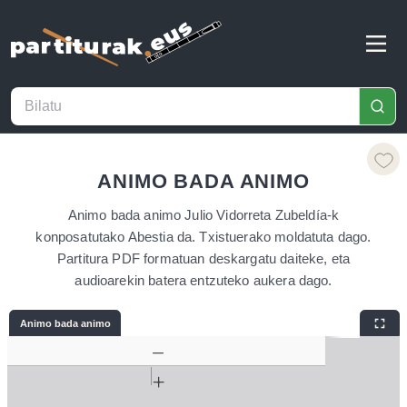
ANIMO BADA ANIMO
Animo bada animo Julio Vidorreta Zubeldía-k
konposatutako Abestia da. Txistuerako moldatuta dago.
Partitura PDF formatuan deskargatu daiteke, eta
audioarekin batera entzuteko aukera dago.
Animo bada animo