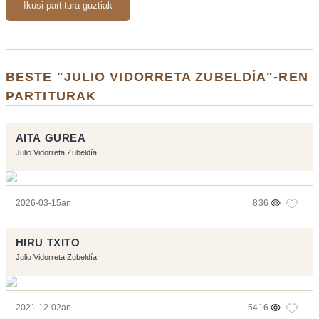
Ikusi partitura guztiak
BESTE "JULIO VIDORRETA ZUBELDÍA"-REN
PARTITURAK
AITA GUREA
Julio Vidorreta Zubeldía
2026-03-15an
836
HIRU TXITO
Julio Vidorreta Zubeldía
2021-12-02an
5416