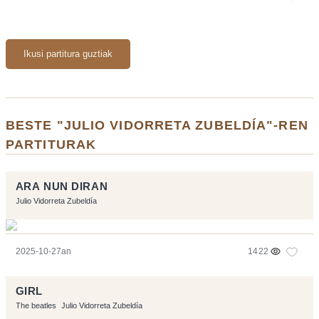
Ikusi partitura guztiak
BESTE "JULIO VIDORRETA ZUBELDÍA"-REN
PARTITURAK
ARA NUN DIRAN
Julio Vidorreta Zubeldía
2025-10-27an
1422
GIRL
The beatles
Julio Vidorreta Zubeldía