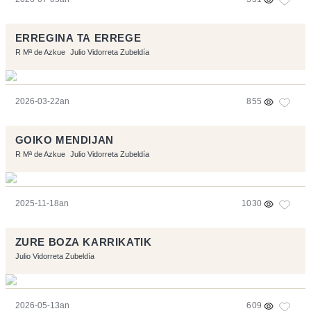
ERREGINA TA ERREGE
R Mª de Azkue
Julio Vidorreta Zubeldía
2026-03-22an
855
GOIKO MENDIJAN
R Mª de Azkue
Julio Vidorreta Zubeldía
2025-11-18an
1030
ZURE BOZA KARRIKATIK
Julio Vidorreta Zubeldía
2026-05-13an
609