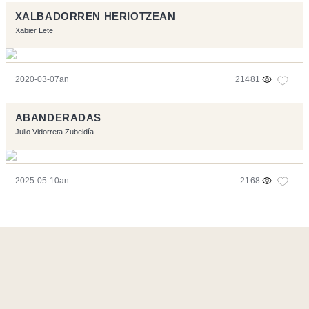
XALBADORREN HERIOTZEAN
Xabier Lete
2020-03-07an
21481
ABANDERADAS
Julio Vidorreta Zubeldía
2025-05-10an
2168
Orriarekin egindakoa:
Symfony
,
Vim
,
Musescore
-
Kontaktua
Code by
Tfe
- Logo / Icons by
Brenthisdesign.com
- Jarrai nazazu
Mastodon
en