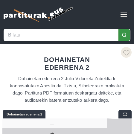
DOHAINETAN
EDERRENA 2
Dohainetan ederrena 2 Julio Vidorreta Zubeldía-k
konposatutako Abestia da. Txistu, Silboteerako moldatuta
dago. Partitura PDF formatuan deskargatu daiteke, eta
audioarekin batera entzuteko aukera dago.
Dohainetan ederrena 2