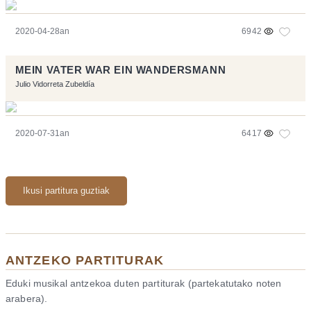
2020-04-28an
6942
MEIN VATER WAR EIN WANDERSMANN
Julio Vidorreta Zubeldía
2020-07-31an
6417
Ikusi partitura guztiak
ANTZEKO PARTITURAK
Eduki musikal antzekoa duten partiturak (partekatutako noten
arabera).