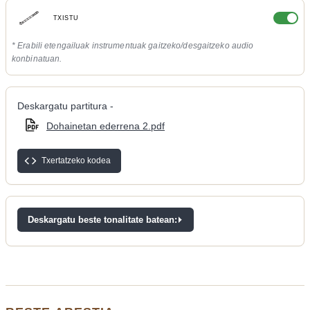
TXISTU
* Erabili etengailuak instrumentuak gaitzeko/desgaitzeko audio
konbinatuan.
Deskargatu partitura -
Dohainetan ederrena 2.pdf
Txertatzeko kodea
Deskargatu beste tonalitate batean: