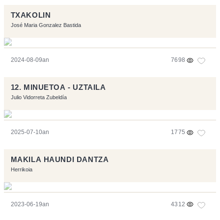
TXAKOLIN
José Maria Gonzalez Bastida
2024-08-09an
7698
12. MINUETOA - UZTAILA
Julio Vidorreta Zubeldía
2025-07-10an
1775
MAKILA HAUNDI DANTZA
Herrikoia
2023-06-19an
4312