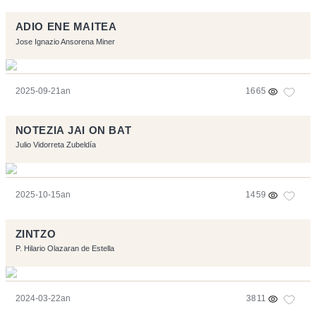
ADIO ENE MAITEA
Jose Ignazio Ansorena Miner
2025-09-21an
1665
NOTEZIA JAI ON BAT
Julio Vidorreta Zubeldía
2025-10-15an
1459
ZINTZO
P. Hilario Olazaran de Estella
2024-03-22an
3811