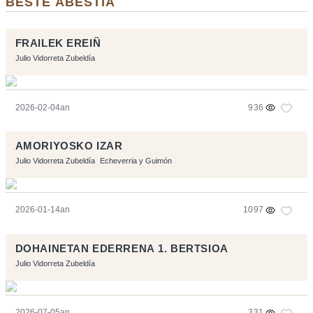
BESTE ABESTIA
FRAILEK EREIÑ
Julio Vidorreta Zubeldía
2026-02-04an
936
AMORIYOSKO IZAR
Julio Vidorreta Zubeldía
Echeverria y Guimón
2026-01-14an
1097
DOHAINETAN EDERRENA 1. BERTSIOA
Julio Vidorreta Zubeldía
2026-07-05an
331