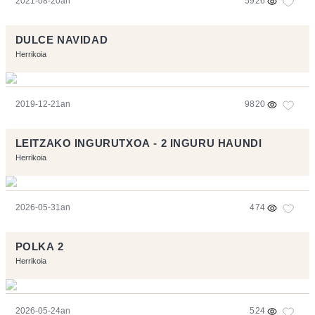
2021-08-20an
5926
DULCE NAVIDAD
Herrikoia
2019-12-21an
9820
LEITZAKO INGURUTXOA - 2 INGURU HAUNDI
Herrikoia
2026-05-31an
474
POLKA 2
Herrikoia
2026-05-24an
524