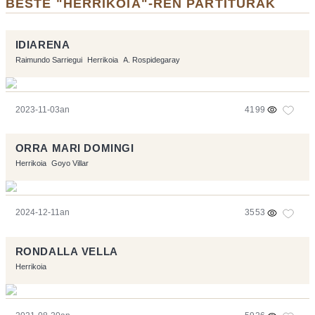
BESTE "HERRIKOIA"-REN PARTITURAK
IDIARENA
Raimundo Sarriegui
Herrikoia
A. Rospidegaray
2023-11-03an
4199
ORRA MARI DOMINGI
Herrikoia
Goyo Villar
2024-12-11an
3553
RONDALLA VELLA
Herrikoia