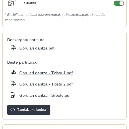
TAMBORIL
* Erabili etengailuak instrumentuak gaitzeko/desgaitzeko audio
konbinatuan.
Deskargatu partitura -
Gorulari dantza.pdf
Beste partiturak:
Gorulari dantza - Txistu 1.pdf
Gorulari dantza - Txistu 2.pdf
Gorulari dantza - Silbote.pdf
Txertatzeko kodea