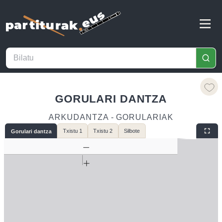
GORULARI DANTZA
ARKUDANTZA - GORULARIAK
Txistu 1
Txistu 2
Silbote
Gorulari dantza