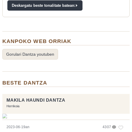
Deskargatu beste tonalitate batean:
KANPOKO WEB ORRIAK
Gorulari Dantza youtuben
BESTE DANTZA
MAKILA HAUNDI DANTZA
Herrikoia
2023-06-19an
4307