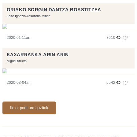
ORIAKO SORGIN DANTZA BOASTITZEA
Jose Ignazio Ansorena Miner
2020-01-11an
7610
KAXARRANKA ARIN ARIN
Miguel Arrieta
2020-03-04an
5542
Ikusi partitura guztiak