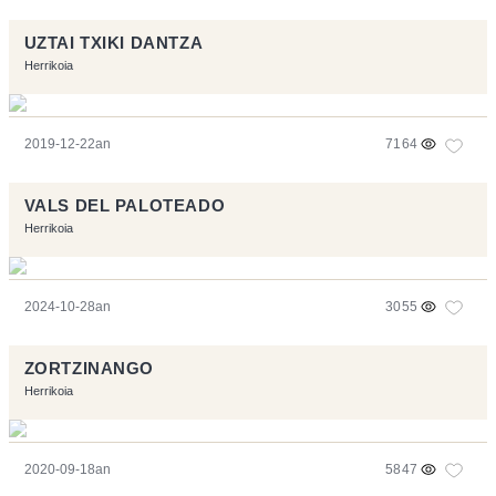
UZTAI TXIKI DANTZA
Herrikoia
2019-12-22an
7164
VALS DEL PALOTEADO
Herrikoia
2024-10-28an
3055
ZORTZINANGO
Herrikoia
2020-09-18an
5847