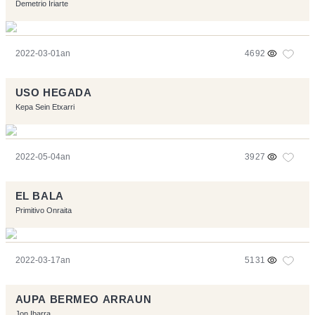
Demetrio Iriarte
2022-03-01an
4692
USO HEGADA
Kepa Sein Etxarri
2022-05-04an
3927
EL BALA
Primitivo Onraita
2022-03-17an
5131
AUPA BERMEO ARRAUN
Jon Ibarra