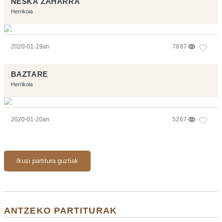
NESKA ZAHARRA
Herrikoia
2020-01-19an
7887
BAZTARE
Herrikoia
2020-01-20an
5267
Ikusi partitura guztiak
ANTZEKO PARTITURAK