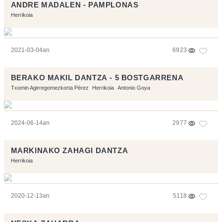
ANDRE MADALEN - PAMPLONAS
Herrikoia
2021-03-04an
6923
BERAKO MAKIL DANTZA - 5 BOSTGARRENA
Txomin Agirregomezkorta Pérez
Herrikoia
Antonio Goya
2024-06-14an
2977
MARKINAKO ZAHAGI DANTZA
Herrikoia
2020-12-13an
5118