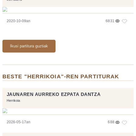
2020-10-09an
6831
Ikusi partitura guztiak
BESTE "HERRIKOIA"-REN PARTITURAK
JAUNAREN AURREKO EZPATA DANTZA
Herrikoia
2026-05-17an
688