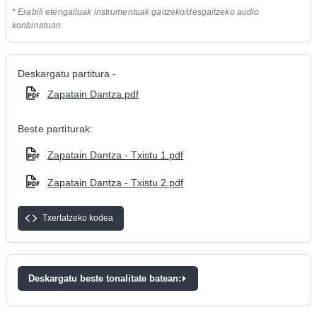
* Erabili etengailuak instrumentuak gaitzeko/desgaitzeko audio
konbinatuan.
Deskargatu partitura -
Zapatain Dantza.pdf
Beste partiturak:
Zapatain Dantza - Txistu 1.pdf
Zapatain Dantza - Txistu 2.pdf
Txertatzeko kodea
Deskargatu beste tonalitate batean: