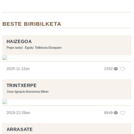
BESTE BIRIBILKETA
HAIZEGOA
Pepe Iantzi
Egoitz Telletxea Etxepare
2025-11-12an
1362
TRINTXERPE
Jose Ignazio Ansorena Miner
2019-12-28an
6849
ARRASATE