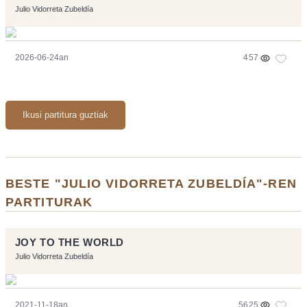
Julio Vidorreta Zubeldía
2026-06-24an
457
Ikusi partitura guztiak
BESTE "JULIO VIDORRETA ZUBELDÍA"-REN
PARTITURAK
JOY TO THE WORLD
Julio Vidorreta Zubeldía
2021-11-18an
5625