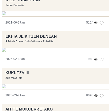
ATZO THUN THUN
Padre Donostia
2021-06-17an
5124
EKHIA JEIKITZEN DENEAN
R Mª de Azkue
Julio Vidorreta Zubeldía
2026-02-18an
983
KUKUTZA III
Zea Mays
tfe
2020-03-21an
8095
AITITE MUKUERRETAKO