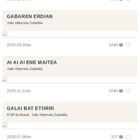
GABAREN ERDIAN
Julio Vidorreta Zubeldía
2025-09-30an
1480
AI AI AI ENE MAITEA
Julio Vidorreta Zubeldía
2025-11-22an
1090
GALAI BAT ETORRI
R Mª de Azkue
Julio Vidorreta Zubeldía
2026-07-08an
327