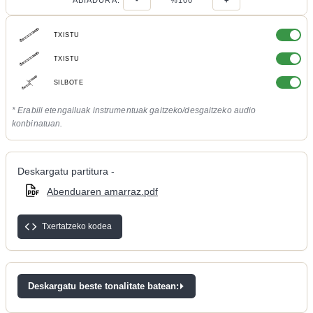
ABIADURA:
-
%100
+
TXISTU
TXISTU
SILBOTE
* Erabili etengailuak instrumentuak gaitzeko/desgaitzeko audio
konbinatuan.
Deskargatu partitura -
Abenduaren amarraz.pdf
Txertatzeko kodea
Deskargatu beste tonalitate batean: