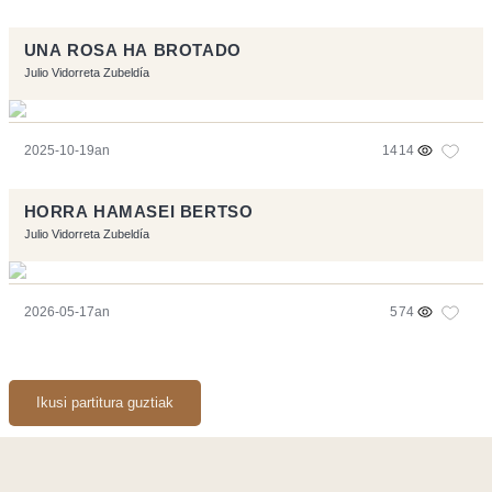
UNA ROSA HA BROTADO
Julio Vidorreta Zubeldía
2025-10-19an
1414
HORRA HAMASEI BERTSO
Julio Vidorreta Zubeldía
2026-05-17an
574
Ikusi partitura guztiak