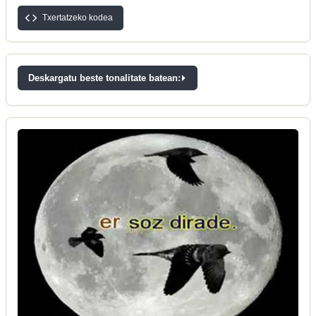
Txertatzeko kodea
Deskargatu beste tonalitate batean: