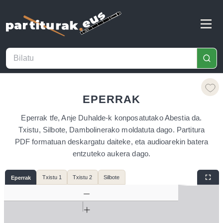
EPERRAK
Eperrak tfe, Anje Duhalde-k konposatutako Abestia da.
Txistu, Silbote, Dambolinerako moldatuta dago. Partitura
PDF formatuan deskargatu daiteke, eta audioarekin batera
entzuteko aukera dago.
Txistu 1
Txistu 2
Silbote
Eperrak