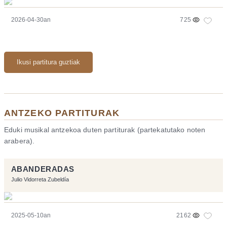
2026-04-30an
725
Ikusi partitura guztiak
ANTZEKO PARTITURAK
Eduki musikal antzekoa duten partiturak (partekatutako noten
arabera).
ABANDERADAS
Julio Vidorreta Zubeldía
2025-05-10an
2162