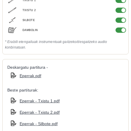
TXISTU 1
TXISTU 2
SILBOTE
DAMBOLIN
* Erabili etengailuak instrumentuak gaitzeko/desgaitzeko audio
konbinatuan.
Deskargatu partitura -
Eperrak.pdf
Beste partiturak:
Eperrak - Txistu 1.pdf
Eperrak - Txistu 2.pdf
Eperrak - Silbote.pdf