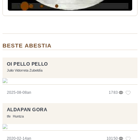
BESTE ABESTIA
OI PELLO PELLO
Julio Vidorreta Zubeldía
2025-08-08an
1783
ALDAPAN GORA
tfe
Huntza
2020-02-14an
10150