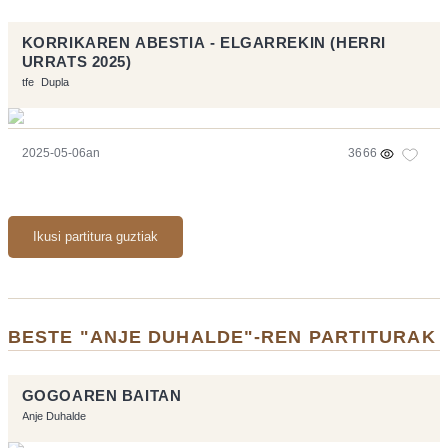
KORRIKAREN ABESTIA - ELGARREKIN (HERRI
URRATS 2025)
tfe
Dupla
2025-05-06an
3666
Ikusi partitura guztiak
BESTE "ANJE DUHALDE"-REN PARTITURAK
GOGOAREN BAITAN
Anje Duhalde