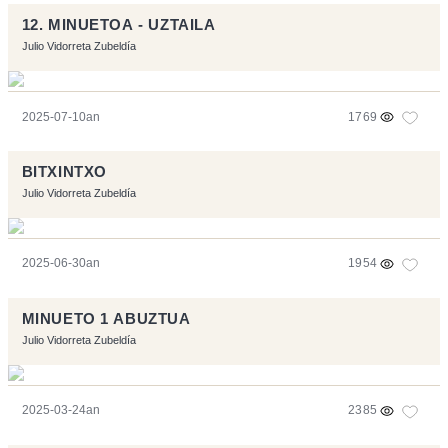
12. MINUETOA - UZTAILA
Julio Vidorreta Zubeldía
2025-07-10an
1769
BITXINTXO
Julio Vidorreta Zubeldía
2025-06-30an
1954
MINUETO 1 ABUZTUA
Julio Vidorreta Zubeldía
2025-03-24an
2385