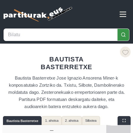
BAUTISTA
BASTERRETXE
Bautista Basterretxe Jose Ignazio Ansorena Miner-k
konposatutako Zortziko da. Txistu, Silbote, Dambolinerako
moldatuta dago. Zesteronekuako errepertorioaren parte da.
Partitura PDF formatuan deskargatu daiteke, eta
audioarekin batera entzuteko aukera dago.
1. ahotsa
2. ahotsa
Silbotea
Bautista Basterretxe