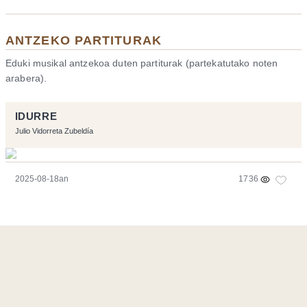
ANTZEKO PARTITURAK
Eduki musikal antzekoa duten partiturak (partekatutako noten
arabera).
IDURRE
Julio Vidorreta Zubeldía
2025-08-18an
1736
Orriarekin egindakoa:
Symfony
,
Vim
,
Musescore
-
Kontaktua
Code by
Tfe
- Logo / Icons by
Brenthisdesign.com
- Jarrai nazazu
Mastodon
en