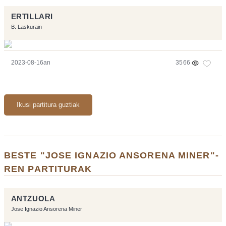
ERTILLARI
B. Laskurain
2023-08-16an
3566
Ikusi partitura guztiak
BESTE "JOSE IGNAZIO ANSORENA MINER"-
REN PARTITURAK
ANTZUOLA
Jose Ignazio Ansorena Miner