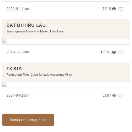
2020-01-11an
7610
BAT BI HIRU LAU
Jose Ignazio Ansorena Miner
Herrikoia
2019-11-12an
10351
TXIKIA
Pantxo eta Peio
Jose Ignazio Ansorena Miner
2024-04-29an
5167
Ikusi partitura guztiak