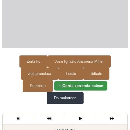
Zortziko
Jose Ignazio Ansorena Miner
Zesteronekua
Txistu
Silbote
Dambolin
Gorde zerrenda batean
Do maiorrean