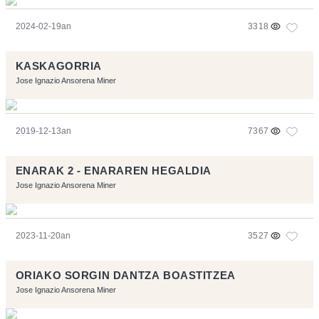
2024-02-19an
3318
KASKAGORRIA
Jose Ignazio Ansorena Miner
2019-12-13an
7367
ENARAK 2 - ENARAREN HEGALDIA
Jose Ignazio Ansorena Miner
2023-11-20an
3527
ORIAKO SORGIN DANTZA BOASTITZEA
Jose Ignazio Ansorena Miner