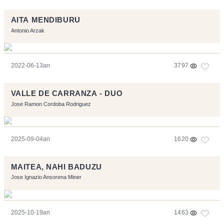
AITA MENDIBURU
Antonio Arzak
2022-06-13an
3797
VALLE DE CARRANZA - DUO
Jose Ramon Cordoba Rodriguez
2025-09-04an
1620
MAITEA, NAHI BADUZU
Jose Ignazio Ansorena Miner
2025-10-19an
1463