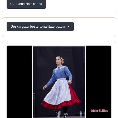
Txertatzeko kodea
Deskargatu beste tonalitate batean: