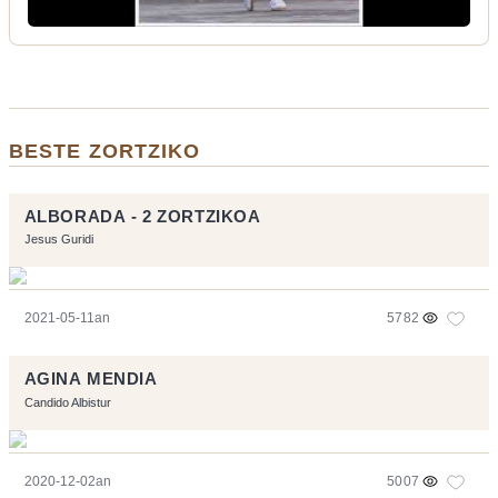
BESTE ZORTZIKO
ALBORADA - 2 ZORTZIKOA
Jesus Guridi
2021-05-11an
5782
AGINA MENDIA
Candido Albistur
2020-12-02an
5007