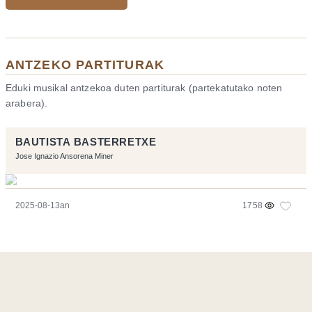
ANTZEKO PARTITURAK
Eduki musikal antzekoa duten partiturak (partekatutako noten
arabera).
BAUTISTA BASTERRETXE
Jose Ignazio Ansorena Miner
2025-08-13an
1758
Orriarekin egindakoa:
Symfony
,
Vim
,
Musescore
-
Kontaktua
Code by
Tfe
- Logo / Icons by
Brenthisdesign.com
- Jarrai nazazu