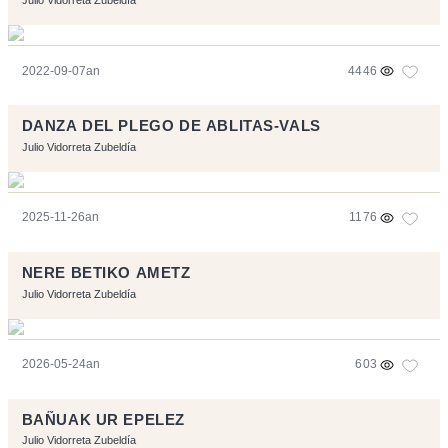
2022-09-07an
4446
DANZA DEL PLEGO DE ABLITAS-VALS
Julio Vidorreta Zubeldía
2025-11-26an
1176
NERE BETIKO AMETZ
Julio Vidorreta Zubeldía
2026-05-24an
603
BAÑUAK UR EPELEZ
Julio Vidorreta Zubeldía