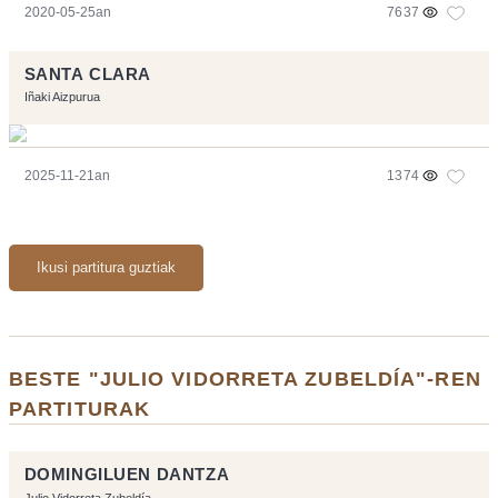
2020-05-25an
7637
SANTA CLARA
Iñaki Aizpurua
2025-11-21an
1374
Ikusi partitura guztiak
BESTE "JULIO VIDORRETA ZUBELDÍA"-REN
PARTITURAK
DOMINGILUEN DANTZA
Julio Vidorreta Zubeldía