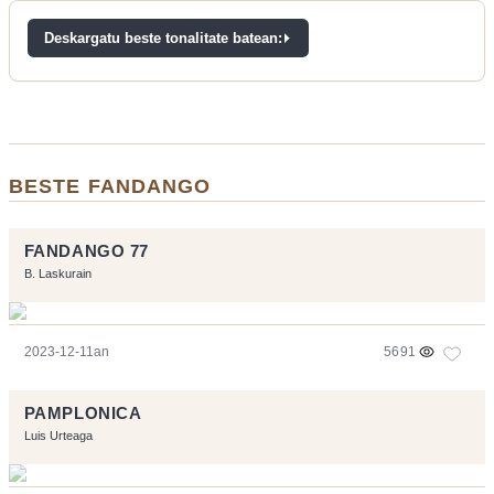
Deskargatu beste tonalitate batean:
BESTE FANDANGO
FANDANGO 77
B. Laskurain
2023-12-11an
5691
PAMPLONICA
Luis Urteaga