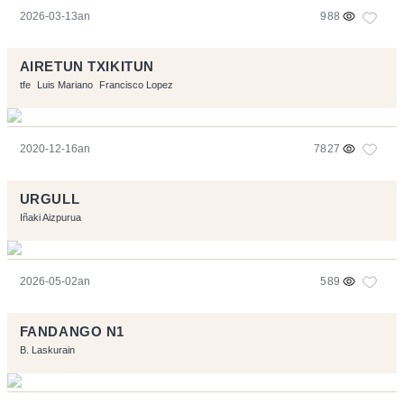
2026-03-13an
988
AIRETUN TXIKITUN
tfe
Luis Mariano
Francisco Lopez
2020-12-16an
7827
URGULL
Iñaki Aizpurua
2026-05-02an
589
FANDANGO N1
B. Laskurain