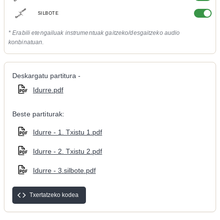
SILBOTE
* Erabili etengailuak instrumentuak gaitzeko/desgaitzeko audio
konbinatuan.
Deskargatu partitura -
Idurre.pdf
Beste partiturak:
Idurre - 1. Txistu 1.pdf
Idurre - 2. Txistu 2.pdf
Idurre - 3.silbote.pdf
Txertatzeko kodea