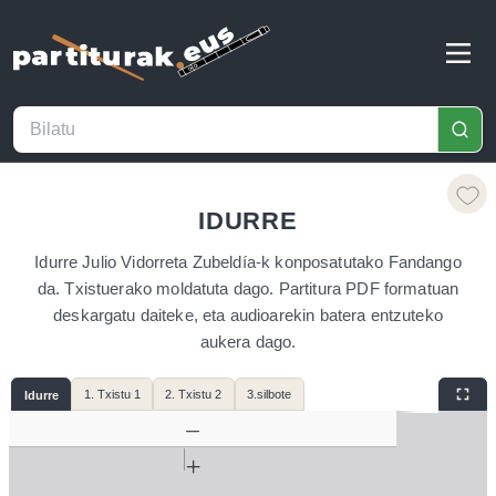
IDURRE
Idurre Julio Vidorreta Zubeldía-k konposatutako Fandango
da. Txistuerako moldatuta dago. Partitura PDF formatuan
deskargatu daiteke, eta audioarekin batera entzuteko
aukera dago.
1. Txistu 1
2. Txistu 2
3.silbote
Idurre