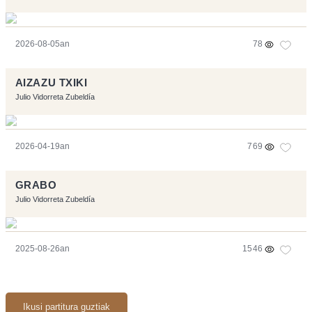
2026-08-05an
78
AIZAZU TXIKI
Julio Vidorreta Zubeldía
2026-04-19an
769
GRABO
Julio Vidorreta Zubeldía
2025-08-26an
1546
Ikusi partitura guztiak