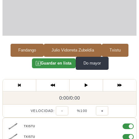
Fandango
Julio Vidorreta Zubeldía
Txistu
Do mayor
Guardar en lista
0:00
0:00
/
0:00
/
VELOCIDAD:
-
%100
+
TXISTU
TXISTU