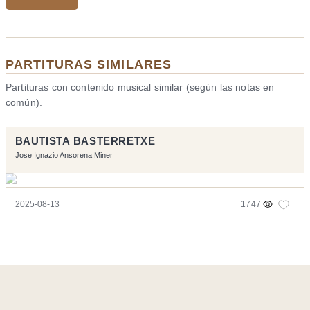
PARTITURAS SIMILARES
Partituras con contenido musical similar (según las notas en
común).
BAUTISTA BASTERRETXE
Jose Ignazio Ansorena Miner
2025-08-13
1747
Página realizara con el software libre:
Symfony
,
Vim
,
Musescore
-
Contacto