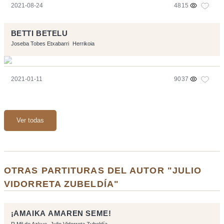
2021-08-24
4815
BETTI BETELU
Joseba Tobes Etxabarri
Herrikoia
2021-01-11
9037
Ver todas
OTRAS PARTITURAS DEL AUTOR "JULIO
VIDORRETA ZUBELDÍA"
¡AMAIKA AMAREN SEME!
R Mª de Azkue
Julio Vidorreta Zubeldía