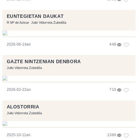
EUNTEGIETAN DAUKAT
R Mª de Azkue
Julio Vidorreta Zubeldía
2026-06-14an
449
GAZTE NINTZENIAN DENBORA
Julio Vidorreta Zubeldía
2026-02-22an
710
ALOSTORRIA
Julio Vidorreta Zubeldía
2025-10-11an
1366