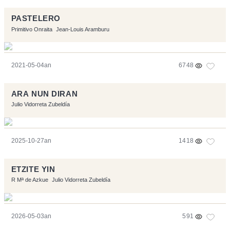
PASTELERO
Primitivo Onraita
Jean-Louis Aramburu
2021-05-04an
6748
ARA NUN DIRAN
Julio Vidorreta Zubeldía
2025-10-27an
1418
ETZITE YIN
R Mª de Azkue
Julio Vidorreta Zubeldía
2026-05-03an
591