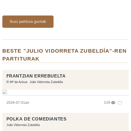
Ikusi partitura guztiak
BESTE "JULIO VIDORRETA ZUBELDÍA"-REN
PARTITURAK
FRANTZIAN ERREBUELTA
R Mª de Azkue
Julio Vidorreta Zubeldía
2026-07-01an
329
POLKA DE COMEDIANTES
Julio Vidorreta Zubeldía