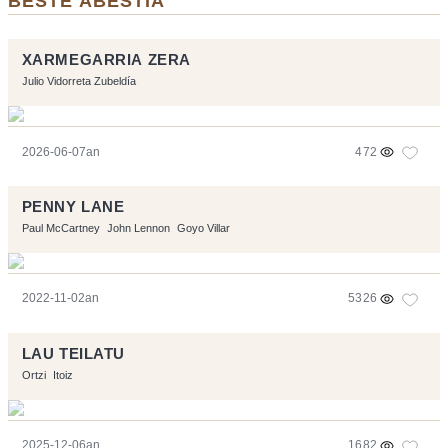
BESTE ABESTIA
XARMEGARRIA ZERA
Julio Vidorreta Zubeldía
2026-06-07an
472
PENNY LANE
Paul McCartney
John Lennon
Goyo Villar
2022-11-02an
5326
LAU TEILATU
Ortzi
Itoiz
2025-12-06an
1682