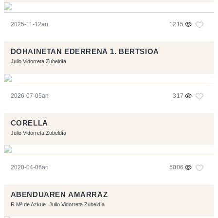
2025-11-12an
1215
DOHAINETAN EDERRENA 1. BERTSIOA
Julio Vidorreta Zubeldía
2026-07-05an
317
CORELLA
Julio Vidorreta Zubeldía
2020-04-06an
5006
ABENDUAREN AMARRAZ
R Mª de Azkue
Julio Vidorreta Zubeldía