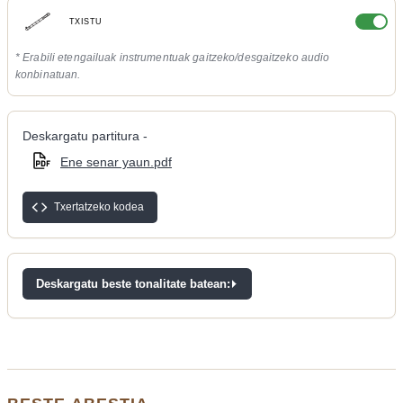
TXISTU
* Erabili etengailuak instrumentuak gaitzeko/desgaitzeko audio
konbinatuan.
Deskargatu partitura -
Ene senar yaun.pdf
Txertatzeko kodea
Deskargatu beste tonalitate batean: