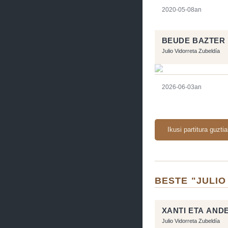
2020-05-08an
BEUDE BAZTER
Julio Vidorreta Zubeldía
2026-06-03an
Ikusi partitura guzti
BESTE "JULIO
XANTI ETA AND
Julio Vidorreta Zubeldía