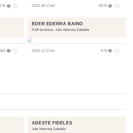
176
2022-06-21an
4820
EDER EDERRA BAINO
R Mª de Azkue
Julio Vidorreta Zubeldía
869
2025-12-27an
976
ADESTE FIDELES
Julio Vidorreta Zubeldía