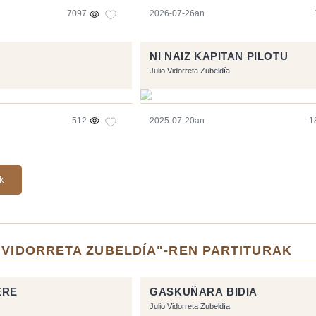
7097
2026-07-26an
NI NAIZ KAPITAN PILOTU
Julio Vidorreta Zubeldía
512
2025-07-20an
1
ak
 VIDORRETA ZUBELDÍA"-REN PARTITURAK
ERE
GASKUÑARA BIDIA
Julio Vidorreta Zubeldía