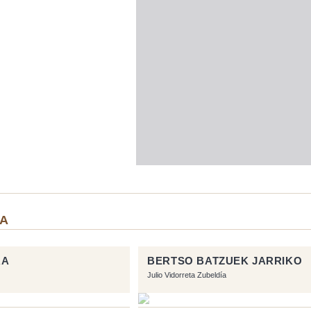
IA
RA
BERTSO BATZUEK JARRIKO
Julio Vidorreta Zubeldía