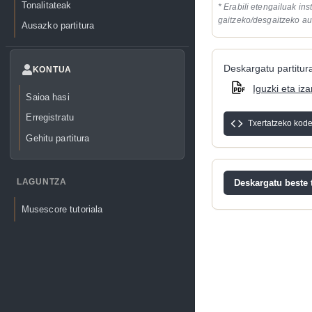
Tonalitateak
* Erabili etengailuak in
gaitzeko/desgaitzeko au
Ausazko partitura
Deskargatu partitura
KONTUA
Iguzki eta iza
Saioa hasi
Erregistratu
Txertatzeko kod
Gehitu partitura
LAGUNTZA
Deskargatu beste t
Musescore tutoriala