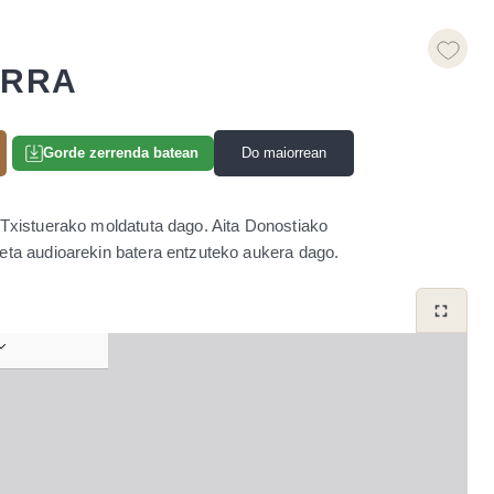
ARRA
Do maiorrean
Gorde zerrenda batean
. Txistuerako moldatuta dago. Aita Donostiako
 eta audioarekin batera entzuteko aukera dago.