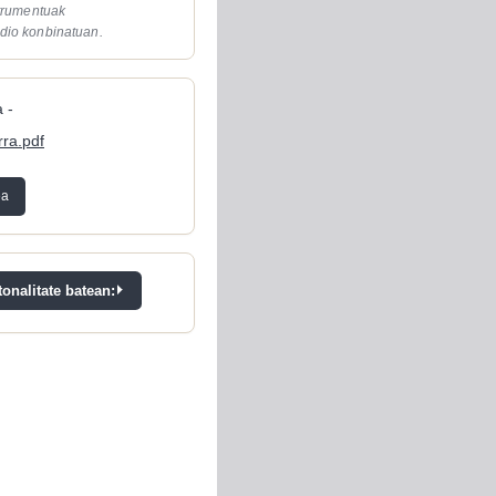
strumentuak
dio konbinatuan.
 -
rra.pdf
ea
onalitate batean: