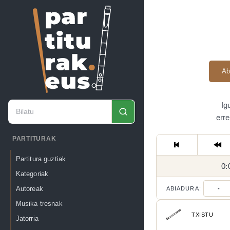
Ab
Ig
erre
PARTITURAK
Partitura guztiak
0:
Kategoriak
Autoreak
ABIADURA:
-
Musika tresnak
TXISTU
Jatorria