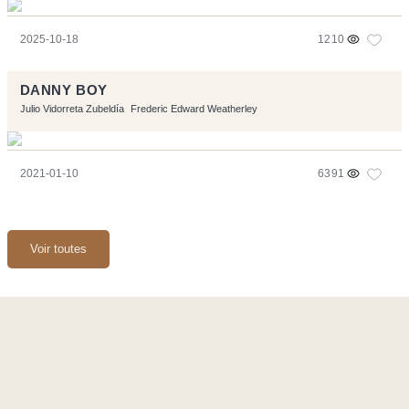
2025-10-18
1210
DANNY BOY
Julio Vidorreta Zubeldía
Frederic Edward Weatherley
2021-01-10
6391
Voir toutes
Ce site a été réalisé avec les logiciels libres :
Symfony
,
Vim
,
Musescore
-
Contact
Code by
Tfe
- Logo / Icons by
Brenthisdesign.com
- __Follow us
on
Mastodon
Flux RSS
-
Podcast RSS