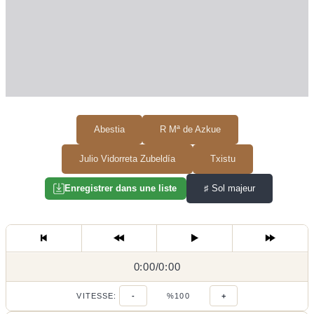
Abestia
R Mª de Azkue
Julio Vidorreta Zubeldía
Txistu
♯
Sol majeur
Enregistrer dans une liste
0:00
0:00
/
0:00
/
VITESSE:
-
%100
+