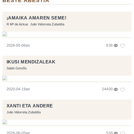
BESTE ABESTIA
¡AMAIKA AMAREN SEME!
R Mª de Azkue
Julio Vidorreta Zubeldía
2026-05-06an
636
IKUSI MENDIZALEAK
Sabin Gereño
2020-04-19an
24400
XANTI ETA ANDERE
Julio Vidorreta Zubeldía
2026-06-03an
530