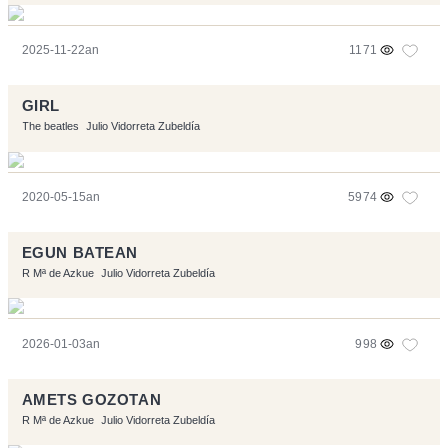
2025-11-22an
1171
GIRL
The beatles
Julio Vidorreta Zubeldía
2020-05-15an
5974
EGUN BATEAN
R Mª de Azkue
Julio Vidorreta Zubeldía
2026-01-03an
998
AMETS GOZOTAN
R Mª de Azkue
Julio Vidorreta Zubeldía