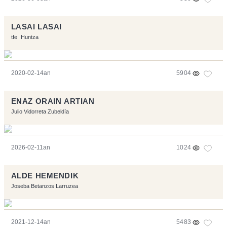
LASAI LASAI
tfe
Huntza
2020-02-14an
5904
ENAZ ORAIN ARTIAN
Julio Vidorreta Zubeldía
2026-02-11an
1024
ALDE HEMENDIK
Joseba Betanzos Larruzea
2021-12-14an
5483