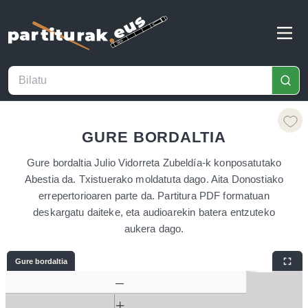
GURE BORDALTIA
Gure bordaltia Julio Vidorreta Zubeldía-k konposatutako
Abestia da. Txistuerako moldatuta dago. Aita Donostiako
errepertorioaren parte da. Partitura PDF formatuan
deskargatu daiteke, eta audioarekin batera entzuteko
aukera dago.
Gure bordaltia