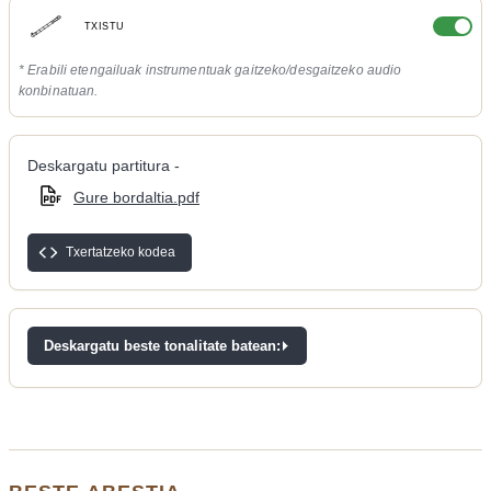
TXISTU
* Erabili etengailuak instrumentuak gaitzeko/desgaitzeko audio
konbinatuan.
Deskargatu partitura -
Gure bordaltia.pdf
Txertatzeko kodea
Deskargatu beste tonalitate batean: