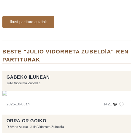
Ikusi partitura guztiak
BESTE "JULIO VIDORRETA ZUBELDÍA"-REN
PARTITURAK
GABEKO ILUNEAN
Julio Vidorreta Zubeldía
2025-10-03an
1421
ORRA OR GOIKO
R Mª de Azkue
Julio Vidorreta Zubeldía