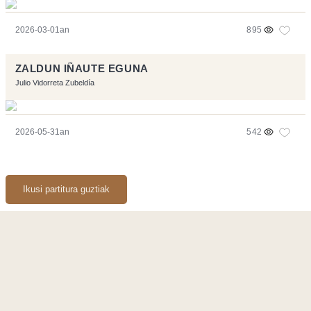
2026-03-01an
895
ZALDUN IÑAUTE EGUNA
Julio Vidorreta Zubeldía
2026-05-31an
542
Ikusi partitura guztiak
Orriarekin egindakoa:
Symfony
,
Vim
,
Musescore
-
Kontaktua
Code by
Tfe
- Logo / Icons by
Brenthisdesign.com
- Jarrai nazazu
Mastodon
en
RSS
-
Podcast RSS