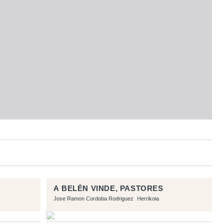
A BELÉN VINDE, PASTORES
Jose Ramon Cordoba Rodriguez
Herrikoia