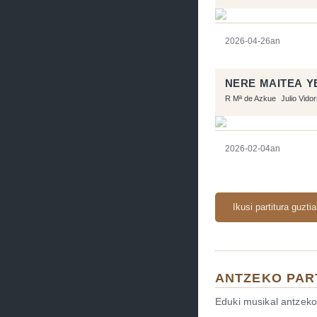
2026-04-26an
NERE MAITEA YE
R Mª de Azkue
Julio Vido
2026-02-04an
Ikusi partitura guzti
ANTZEKO PAR
Eduki musikal antzeko