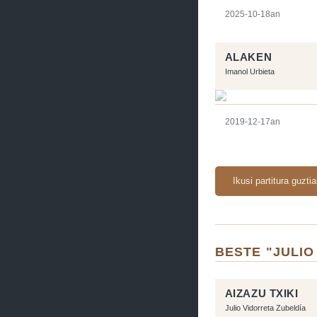
2025-10-18an
ALAKEN
Imanol Urbieta
2019-12-17an
Ikusi partitura guzti
BESTE "JULIO
AIZAZU TXIKI
Julio Vidorreta Zubeldía