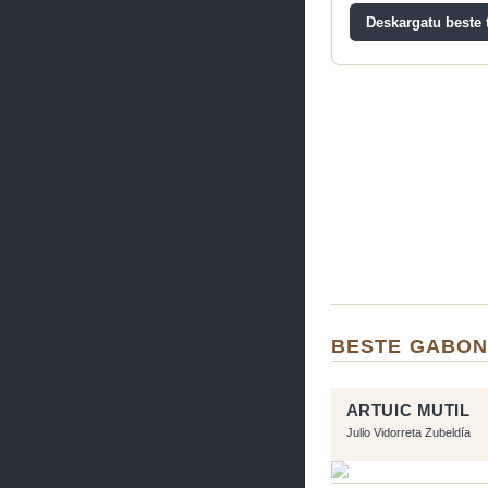
Deskargatu beste t
BESTE GABON
ARTUIC MUTIL
Julio Vidorreta Zubeldía