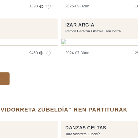
1398
2025-09-02an
1
IZAR ARGIA
Ramon Garaizar Olaizola
Jon Ibarra
9450
2024-07-30an
2
ak
 VIDORRETA ZUBELDÍA"-REN PARTITURAK
DANZAS CELTAS
Julio Vidorreta Zubeldía