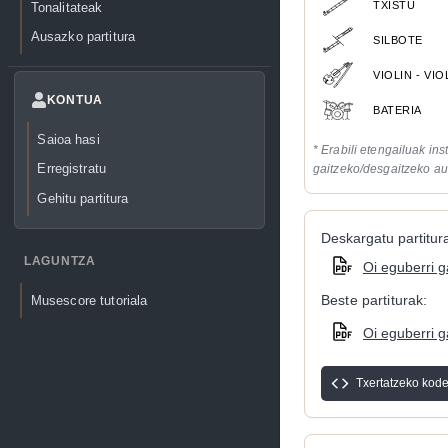
TXISTU
Tonalitateak
Ausazko partitura
SILBOTE
VIOLIN - VI
KONTUA
BATERIA
Saioa hasi
* Erabili etengailuak in
Erregistratu
gaitzeko/desgaitzeko au
Gehitu partitura
Deskargatu partitura
LAGUNTZA
Oi eguberri 
Beste partiturak:
Musescore tutoriala
Oi eguberri g
Txertatzeko kod