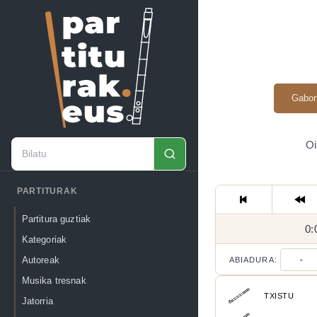
Gabon
Oi
PARTITURAK
Partitura guztiak
0:
Kategoriak
Autoreak
ABIADURA:
-
Musika tresnak
TXISTU
Jatorria