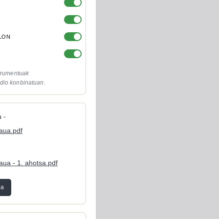
OLON
strumentuak
dio konbinatuan.
 -
gaua.pdf
aua - 1. ahotsa.pdf
ea