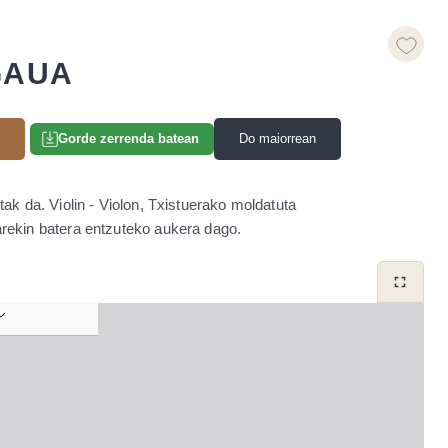
GAUA
u
Do maiorrean
Gorde zerrenda batean
ak da. Violin - Violon, Txistuerako moldatuta
arekin batera entzuteko aukera dago.