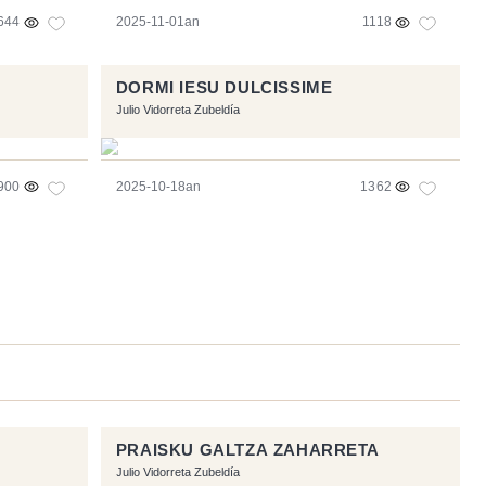
644
2025-11-01an
1118
DORMI IESU DULCISSIME
Julio Vidorreta Zubeldía
900
2025-10-18an
1362
PRAISKU GALTZA ZAHARRETA
Julio Vidorreta Zubeldía