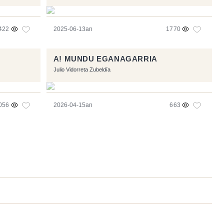
422
2025-06-13an
1770
A! MUNDU EGANAGARRIA
Julio Vidorreta Zubeldía
056
2026-04-15an
663