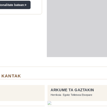
onalitate batean:
 KANTAK
ARKUME TA GAZTAKIN
Herrikoia
Egoitz Telletxea Etxepare