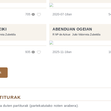
705
2020-07-18an
5
IKI
ABENDUAN OGEIAN
rreta Zubeldía
R Mª de Azkue
Julio Vidorreta Zubeldía
935
2025-11-18an
1
ak
TITURAK
a duten partiturak (partekatutako noten arabera).