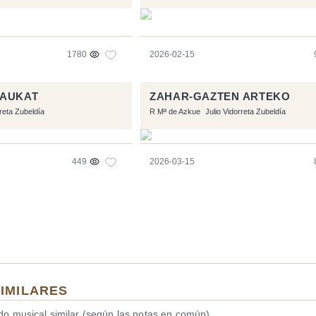
1780
2026-02-15
DAUKAT
ZAHAR-GAZTEN ARTEKO
rreta Zubeldía
R Mª de Azkue
Julio Vidorreta Zubeldía
449
2026-03-15
SIMILARES
ido musical similar (según las notas en común).