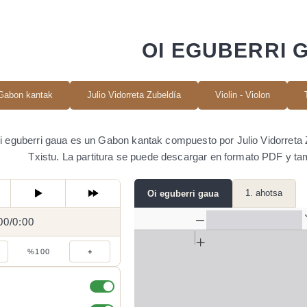
OI EGUBERRI 
Gabon kantak
Julio Vidorreta Zubeldía
Violin - Violon
i eguberri gaua es un Gabon kantak compuesto por Julio Vidorreta Zu
Txistu. La partitura se puede descargar en formato PDF y t
1. ahotsa
Oi eguberri gaua
00
0:00
/
0:00
/
%100
+