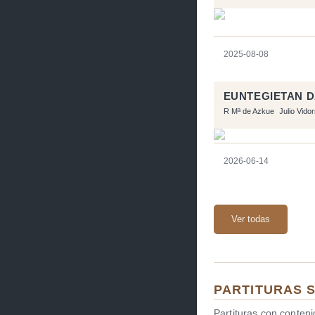
2025-08-08
EUNTEGIETAN 
R Mª de Azkue
Julio Vido
2026-06-14
Ver todas
PARTITURAS 
Partituras con conten