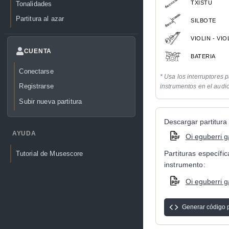
TXISTU
Tonalidades
Partitura al azar
SILBOTE
VIOLIN - VI
CUENTA
BATERIA
Conectarse
* Usa los interruptores p
Registrarse
instrumentos en el audi
Subir nueva partitura
Descargar partitura 
AYUDA
Oi eguberri 
Partituras específi
Tutorial de Musescore
instrumento:
Oi eguberri g
Generar código 