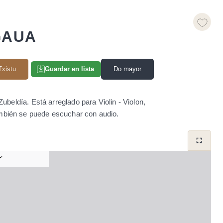
GAUA
Txistu
Do mayor
Guardar en lista
beldía. Está arreglado para Violin - Violon,
ambién se puede escuchar con audio.