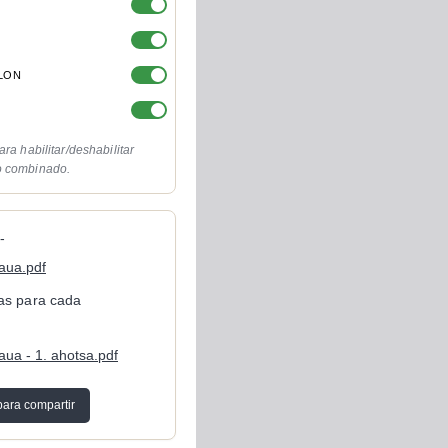
OLON
ara habilitar/deshabilitar
o combinado.
-
gaua.pdf
cas para cada
aua - 1. ahotsa.pdf
para compartir