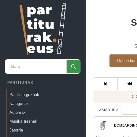
S
Gabon kan
PARTITURAK
Partitura guztiak
0:
Kategoriak
ABIADURA:
-
Autoreak
Musika tresnak
BOMBARDIN
Jatorria