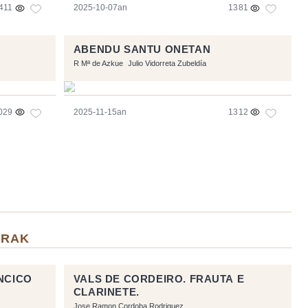
411
2025-10-07an
1381
ABENDU SANTU ONETAN
R Mª de Azkue
Julio Vidorreta Zubeldía
029
2025-11-15an
1312
URAK
NCICO
VALS DE CORDEIRO. FRAUTA E
CLARINETE.
Jose Ramon Cordoba Rodriguez