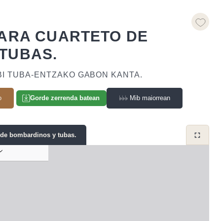
PARA CUARTETO DE
TUBAS.
BI TUBA‑ENTZAKO GABON KANTA.
o
♭♭♭
Mib maiorrean
Gorde zerrenda batean
o de bombardinos y tubas.