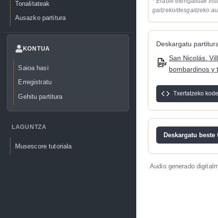
* Erabili etengailuak in
Tonalitateak
gaitzeko/desgaitzeko au
Ausazko partitura
Deskargatu partitura
KONTUA
San Nicolás. Vil
Saioa hasi
bombardinos y t
Erregistratu
Txertatzeko kod
Gehitu partitura
LAGUNTZA
Deskargatu beste t
Musescore tutoriala
Audio generado digital