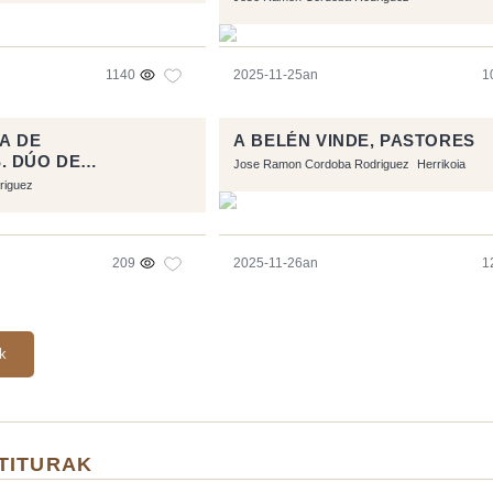
1140
2025-11-25an
1
A DE
A BELÉN VINDE, PASTORES
. DÚO DE
Jose Ramon Cordoba Rodriguez
Herrikoia
riguez
209
2025-11-26an
1
ak
TITURAK