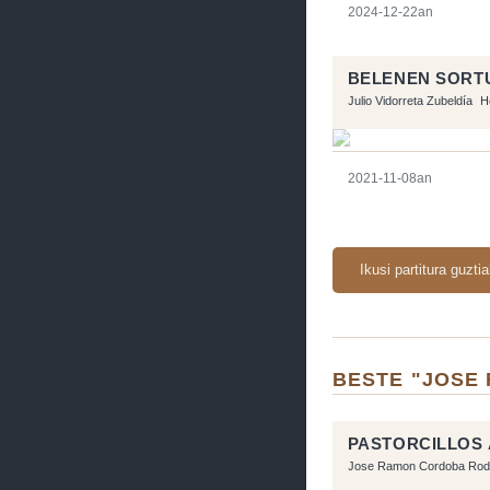
2024-12-22an
BELENEN SORT
Julio Vidorreta Zubeldía
H
2021-11-08an
Ikusi partitura guzti
BESTE "JOSE
PASTORCILLOS 
Jose Ramon Cordoba Rod