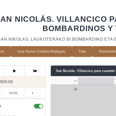
AN NICOLÁS. VILLANCICO 
BOMBARDINOS Y 
SAN NIKOLAS. LAUKOTERAKO BI BOMBARDINO ETA 
tak
Jose Ramon Cordoba Rodriguez
Tuba
Bombardin
San Nicolás. Villancico para cuartet
00
0:00
/
0:00
/
%100
+
O