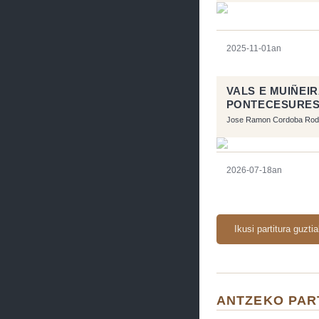
2025-11-01an
VALS E MUIÑEIR
PONTECESURES
CLARINETES.
Jose Ramon Cordoba Rod
2026-07-18an
Ikusi partitura guzti
ANTZEKO PAR