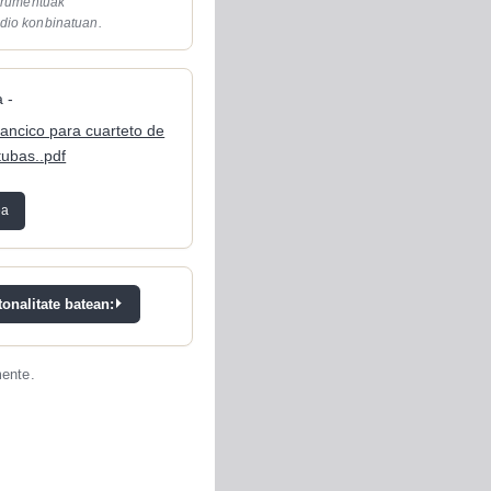
strumentuak
dio konbinatuan.
 -
lancico para cuarteto de
ubas..pdf
ea
onalitate batean:
mente.