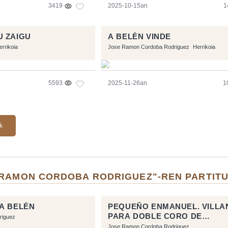
3419
2025-10-15an
1
U ZAIGU
A BELÉN VINDE
errikoia
Jose Ramon Cordoba Rodriguez
Herrikoia
5593
2025-11-26an
1
ak
 RAMON CORDOBA RODRIGUEZ"-REN PARTIT
A BELÉN
PEQUEÑO ENMANUEL. VILLA
PARA DOBLE CORO DE
riguez
BOMBARDINOS Y TUBAS.
Jose Ramon Cordoba Rodriguez