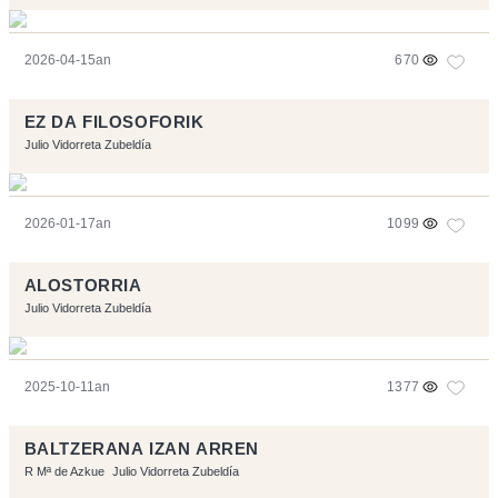
2026-04-15an
670
EZ DA FILOSOFORIK
Julio Vidorreta Zubeldía
2026-01-17an
1099
ALOSTORRIA
Julio Vidorreta Zubeldía
2025-10-11an
1377
BALTZERANA IZAN ARREN
R Mª de Azkue
Julio Vidorreta Zubeldía