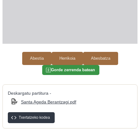
Abestia
Herrikoia
Abesbatza
Gorde zerrenda batean
Deskargatu partitura -
Santa Ageda Berantzagi.pdf
Txertatzeko kodea