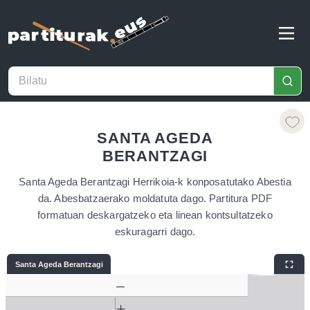
SANTA AGEDA
BERANTZAGI
Santa Ageda Berantzagi Herrikoia-k konposatutako Abestia
da. Abesbatzaerako moldatuta dago. Partitura PDF
formatuan deskargatzeko eta linean kontsultatzeko
eskuragarri dago.
Santa Ageda Berantzagi