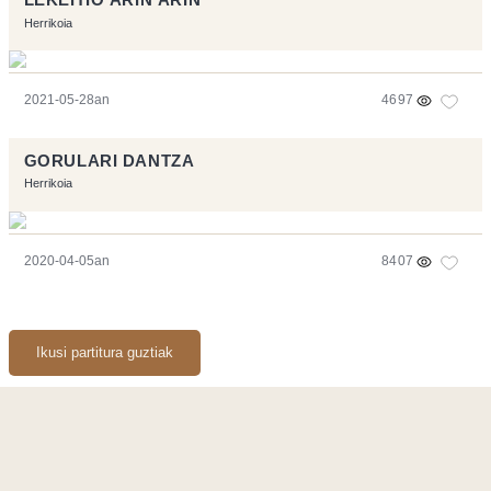
LEKEITIO ARIN ARIN
Herrikoia
2021-05-28an
4697
GORULARI DANTZA
Herrikoia
2020-04-05an
8407
Ikusi partitura guztiak
Orriarekin egindakoa:
Symfony
,
Vim
,
Musescore
-
Kontaktua
Code by
Tfe
- Logo / Icons by
Brenthisdesign.com
- Jarrai nazazu