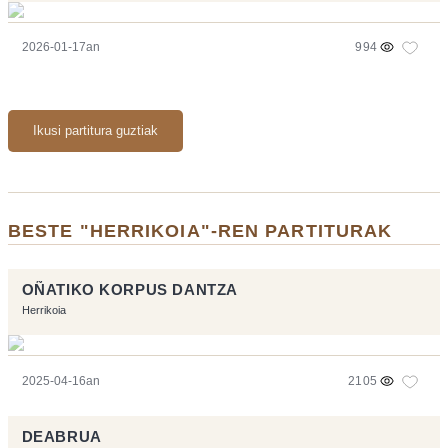
2026-01-17an
994
Ikusi partitura guztiak
BESTE "HERRIKOIA"-REN PARTITURAK
OÑATIKO KORPUS DANTZA
Herrikoia
2025-04-16an
2105
DEABRUA