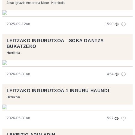
Jose Ignazio Ansorena Miner
Herrikoia
2025-09-12an
1590
LEITZAKO INGURUTXOA - SOKA DANTZA
BUKATZEKO
Herrikoia
2026-05-31an
454
LEITZAKO INGURUTXOA 1 INGURU HAUNDI
Herrikoia
2026-05-31an
597