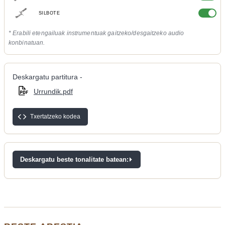
SILBOTE
* Erabili etengailuak instrumentuak gaitzeko/desgaitzeko audio
konbinatuan.
Deskargatu partitura -
Urrundik.pdf
Txertatzeko kodea
Deskargatu beste tonalitate batean: