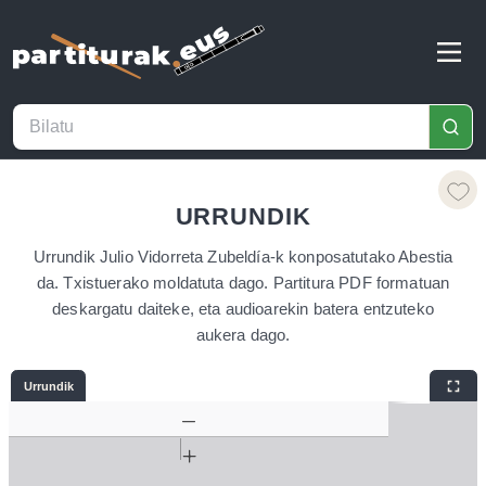
URRUNDIK
Urrundik Julio Vidorreta Zubeldía-k konposatutako Abestia
da. Txistuerako moldatuta dago. Partitura PDF formatuan
deskargatu daiteke, eta audioarekin batera entzuteko
aukera dago.
Urrundik