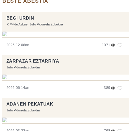
BESTE ABESTIA
BEGI URDIN
R Mª de Azkue
Julio Vidorreta Zubeldía
2025-12-06an
1071
ZARPAZAR EZTARRIYA
Julio Vidorreta Zubeldía
2026-06-14an
389
ADANEN PEKATUAK
Julio Vidorreta Zubeldía
2026-03-22an
768