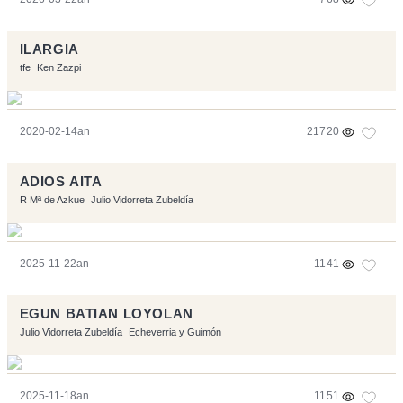
ILARGIA
tfe
Ken Zazpi
2020-02-14an
21720
ADIOS AITA
R Mª de Azkue
Julio Vidorreta Zubeldía
2025-11-22an
1141
EGUN BATIAN LOYOLAN
Julio Vidorreta Zubeldía
Echeverria y Guimón
2025-11-18an
1151