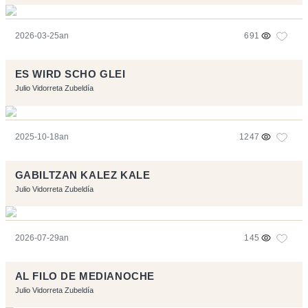
2026-03-25an
691
ES WIRD SCHO GLEI
Julio Vidorreta Zubeldía
2025-10-18an
1247
GABILTZAN KALEZ KALE
Julio Vidorreta Zubeldía
2026-07-29an
145
AL FILO DE MEDIANOCHE
Julio Vidorreta Zubeldía