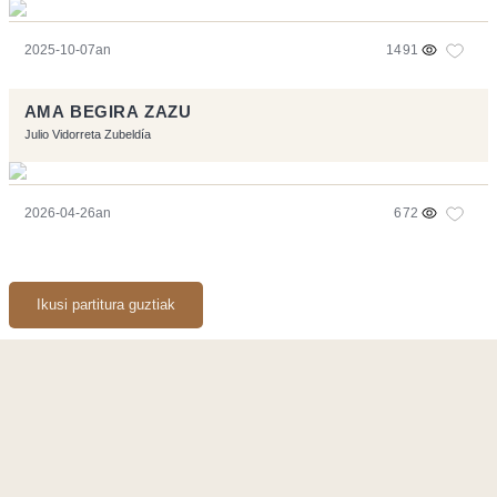
2025-10-07an
1491
AMA BEGIRA ZAZU
Julio Vidorreta Zubeldía
2026-04-26an
672
Ikusi partitura guztiak
Orriarekin egindakoa:
Symfony
,
Vim
,
Musescore
-
Kontaktua
Code by
Tfe
- Logo / Icons by
Brenthisdesign.com
- Jarrai nazazu
Mastodon
en
RSS
-
Podcast RSS