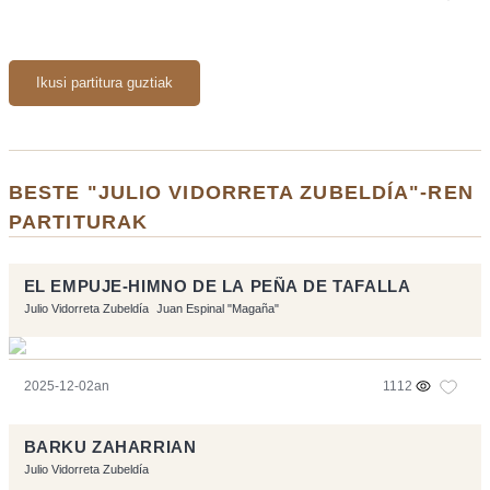
Ikusi partitura guztiak
BESTE "JULIO VIDORRETA ZUBELDÍA"-REN
PARTITURAK
EL EMPUJE-HIMNO DE LA PEÑA DE TAFALLA
Julio Vidorreta Zubeldía
Juan Espinal "Magaña"
2025-12-02an
1112
BARKU ZAHARRIAN
Julio Vidorreta Zubeldía