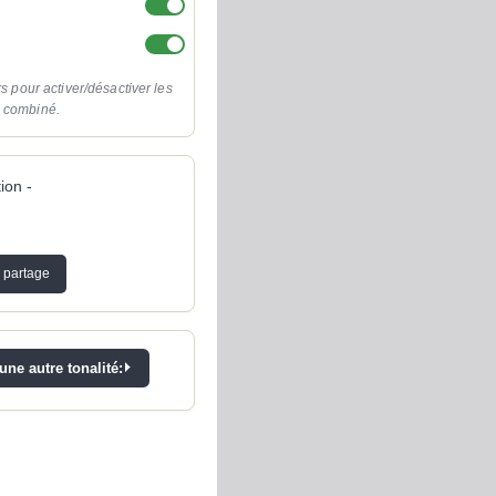
rs pour activer/désactiver les
o combiné.
ion -
 partage
ne autre tonalité: