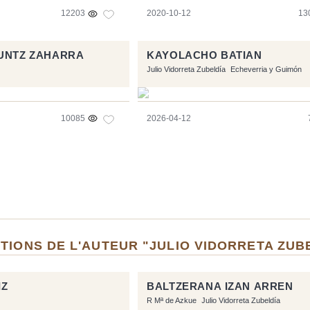
12203
2020-10-12
13
KUNTZ ZAHARRA
KAYOLACHO BATIAN
Julio Vidorreta Zubeldía
Echeverria y Guimón
10085
2026-04-12
TIONS DE L'AUTEUR "JULIO VIDORRETA ZUB
IZ
BALTZERANA IZAN ARREN
R Mª de Azkue
Julio Vidorreta Zubeldía