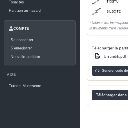
TXISTU
Tonalités
Partition au hasard
SILBOTE
* Utilisez les interrupteu
instruments dans l'audi
COMPTE
Se connecter
Télécharger la partit
S'enregistrer
Urrundik.pdf
Nouvelle partition
Générer code de
AIDE
Tutoriel Musescore
Télécharger dans u