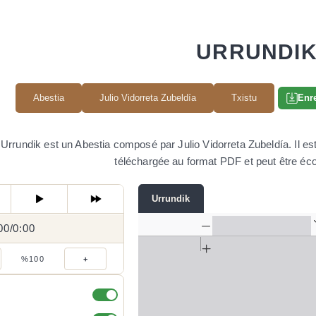
URRUNDI
Abestia
Julio Vidorreta Zubeldía
Txistu
Enre
Urrundik est un Abestia composé par Julio Vidorreta Zubeldía. Il est
téléchargée au format PDF et peut être éco
Urrundik
00
0:00
/
0:00
/
%100
+