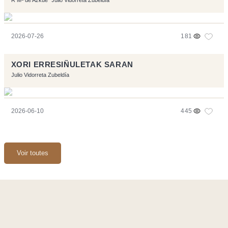
2026-07-26
181
XORI ERRESIÑULETAK SARAN
Julio Vidorreta Zubeldía
2026-06-10
445
Voir toutes
Ce site a été réalisé avec les logiciels libres :
Symfony
,
Vim
,
Musescore
-
Contact
Code by
Tfe
- Logo / Icons by
Brenthisdesign.com
- __Follow us