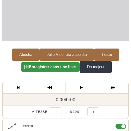
Abestia
Julio Vidorreta Zubeldía
Txistu
Do majeur
Enregistrer dans une liste
0:00
0:00
/
0:00
/
VITESSE:
-
%100
+
TXISTU