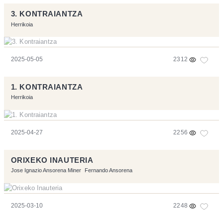
3. KONTRAIANTZA
Herrikoia
2025-05-05
2312
1. KONTRAIANTZA
Herrikoia
2025-04-27
2256
ORIXEKO INAUTERIA
Jose Ignazio Ansorena Miner
Fernando Ansorena
2025-03-10
2248