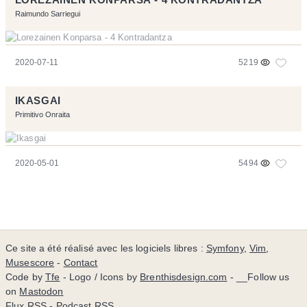
Raimundo Sarriegui
2020-07-11
5219
IKASGAI
Primitivo Onraita
2020-05-01
5494
Ce site a été réalisé avec les logiciels libres :
Symfony
,
Vim
,
Musescore
-
Contact
Code by
Tfe
- Logo / Icons by
Brenthisdesign.com
- __Follow us
on
Mastodon
Flux RSS
-
Podcast RSS