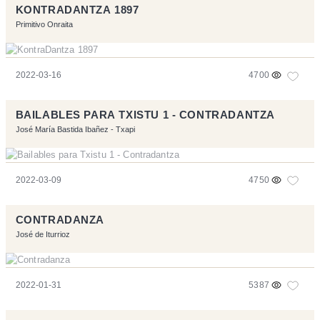
KONTRADANTZA 1897
Primitivo Onraita
2022-03-16
4700
BAILABLES PARA TXISTU 1 - CONTRADANTZA
José María Bastida Ibañez - Txapi
2022-03-09
4750
CONTRADANZA
José de Iturrioz
2022-01-31
5387