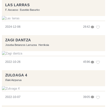
LAS LARRAS
F. Ascasso
Eusebio Basurko
2024-12-06
2642
ZAGI DANTZA
Joseba Betanzos Larruzea
Herrikoia
2022-10-26
4596
ZULOAGA 4
Iñaki Aizpurua
2022-10-07
3905