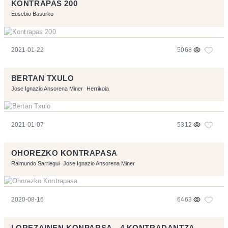
KONTRAPAS 200
Eusebio Basurko
2021-01-22
5068
BERTAN TXULO
Jose Ignazio Ansorena Miner
Herrikoia
2021-01-07
5312
OHOREZKO KONTRAPASA
Raimundo Sarriegui
Jose Ignazio Ansorena Miner
2020-08-16
6463
LOREZAINEN KONPARSA - 4 KONTRADANTZA