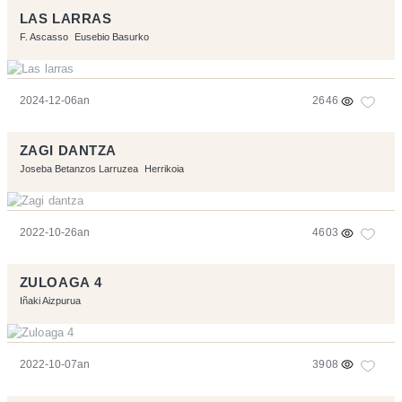
LAS LARRAS
F. Ascasso
Eusebio Basurko
2024-12-06an
2646
ZAGI DANTZA
Joseba Betanzos Larruzea
Herrikoia
2022-10-26an
4603
ZULOAGA 4
Iñaki Aizpurua
2022-10-07an
3908