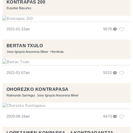
KONTRAPAS 200
Eusebio Basurko
2021-01-22an
5076
BERTAN TXULO
Jose Ignazio Ansorena Miner
Herrikoia
2021-01-07an
5322
OHOREZKO KONTRAPASA
Raimundo Sarriegui
Jose Ignazio Ansorena Miner
2020-08-16an
6473
LOREZAINEN KONPARSA - 4 KONTRADANTZA