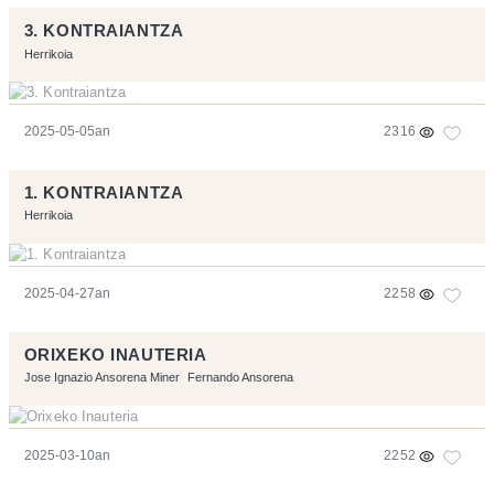
3. KONTRAIANTZA
Herrikoia
2025-05-05an
2316
1. KONTRAIANTZA
Herrikoia
2025-04-27an
2258
ORIXEKO INAUTERIA
Jose Ignazio Ansorena Miner
Fernando Ansorena
2025-03-10an
2252