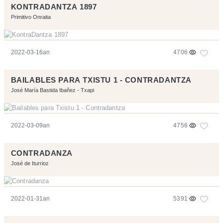
KONTRADANTZA 1897
Primitivo Onraita
2022-03-16an
4706
BAILABLES PARA TXISTU 1 - CONTRADANTZA
José María Bastida Ibañez - Txapi
2022-03-09an
4756
CONTRADANZA
José de Iturrioz
2022-01-31an
5391