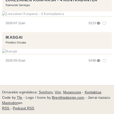
Raimundo Sarriegui
2020-07-11an
5223
IKASGAI
Primitivo Onraita
2020-05-01an
5498
Orriarekin egindakoa:
Symfony
,
Vim
,
Musescore
-
Kontaktua
Code by
Tfe
- Logo / Icons by
Brenthisdesign.com
- Jarrai nazazu
Mastodon
en
RSS
-
Podcast RSS