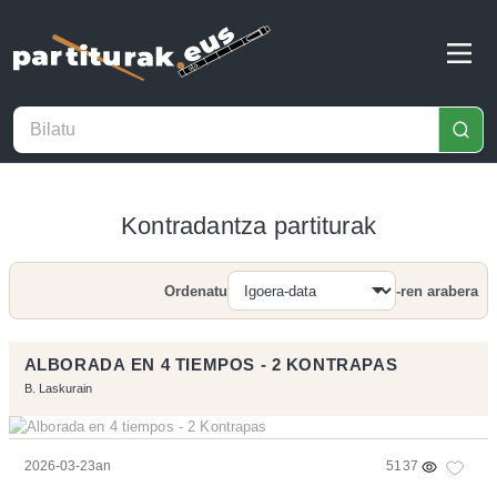
Kontradantza partiturak
Ordenatu
-ren arabera
Bilatu
ALBORADA EN 4 TIEMPOS - 2 KONTRAPAS
B. Laskurain
2026-03-23an
5137