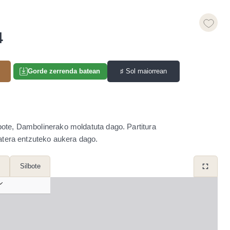
4
♯
Sol maiorrean
Gorde zerrenda batean
bote, Dambolinerako moldatuta dago. Partitura
atera entzuteko aukera dago.
Silbote