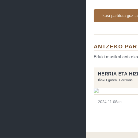
Ikusi partitura guzti
ANTZEKO PAR
Eduki musikal antzeko
HERRIA ETA HI
Iñaki Eguren
Herrikoia
2024-11-08an