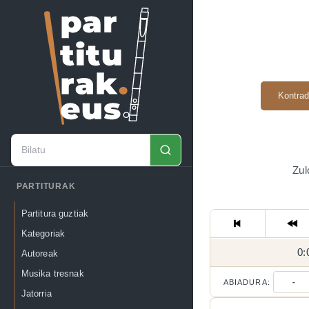
Kontrad
Zul
PARTITURAK
Partitura guztiak
Kategoriak
0:
Autoreak
Musika tresnak
ABIADURA:
-
Jatorria