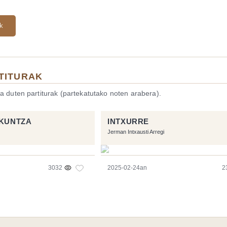
ak
TITURAK
a duten partiturak (partekatutako noten arabera).
ZKUNTZA
INTXURRE
Jerman Intxausti Arregi
3032
2025-02-24an
2