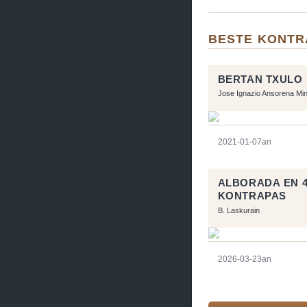
BESTE KONT
BERTAN TXULO
Jose Ignazio Ansorena Mi
2021-01-07an
ALBORADA EN 4 
KONTRAPAS
B. Laskurain
2026-03-23an