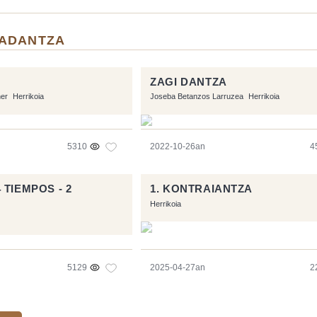
RADANTZA
ZAGI DANTZA
ner
Herrikoia
Joseba Betanzos Larruzea
Herrikoia
5310
2022-10-26an
4
TIEMPOS - 2
1. KONTRAIANTZA
Herrikoia
5129
2025-04-27an
2