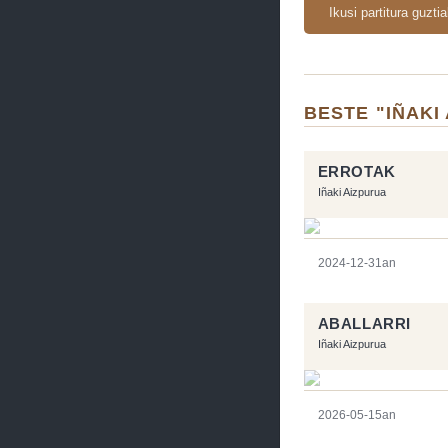
Ikusi partitura guzti
BESTE "IÑAKI
ERROTAK
Iñaki Aizpurua
2024-12-31an
ABALLARRI
Iñaki Aizpurua
2026-05-15an