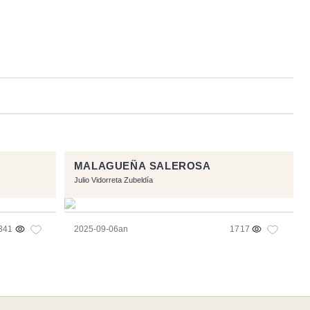
MALAGUEÑA SALEROSA
Julio Vidorreta Zubeldía
341
2025-09-06an
1717