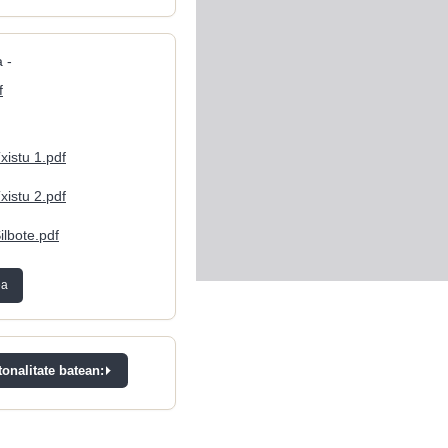
 -
f
xistu 1.pdf
xistu 2.pdf
ilbote.pdf
ea
onalitate batean: