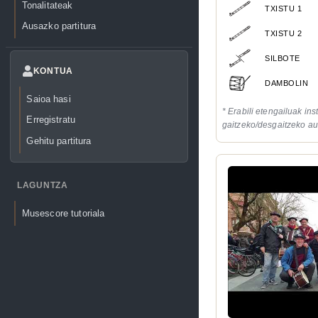
Tonalitateak
TXISTU 1
Ausazko partitura
TXISTU 2
SILBOTE
KONTUA
DAMBOLIN
Saioa hasi
* Erabili etengailuak in
Erregistratu
gaitzeko/desgaitzeko au
Gehitu partitura
LAGUNTZA
Musescore tutoriala