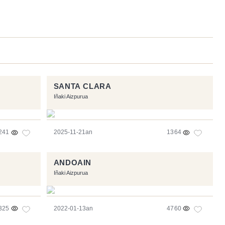
SANTA CLARA
Iñaki Aizpurua
241
2025-11-21an
1364
ANDOAIN
Iñaki Aizpurua
325
2022-01-13an
4760