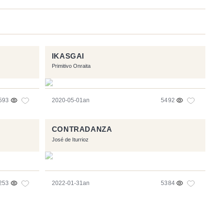
IKASGAI
Primitivo Onraita
593
2020-05-01an
5492
CONTRADANZA
José de Iturrioz
253
2022-01-31an
5384