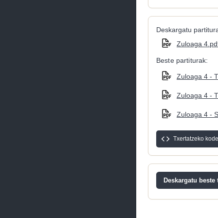
Deskargatu partitura
Zuloaga 4.pd
Beste partiturak:
Zuloaga 4 - T
Zuloaga 4 - T
Zuloaga 4 - S
Txertatzeko kod
Deskargatu beste t