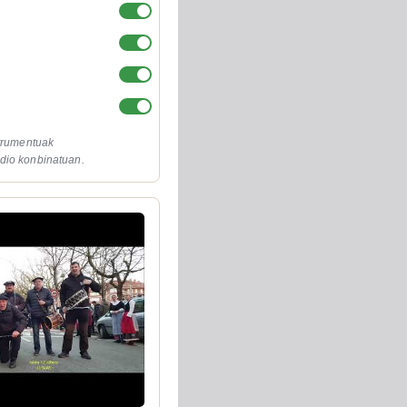
strumentuak
dio konbinatuan.