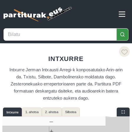
INTXURRE
Intxurre Jerman Intxausti Arregi-k konposatutako Arin-arin
da. Txistu, Silbote, Dambolinerako moldatuta dago.
Zesteronekuako errepertorioaren parte da. Partitura PDF
formatuan deskargatu daiteke, eta audioarekin batera
entzuteko aukera dago.
1. ahotsa
2. ahotsa
Silbotea
Intxurre