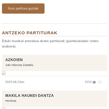
Ikusi partitura guztiak
ANTZEKO PARTITURAK
Eduki musikal antzekoa duten partiturak (partekatutako noten
arabera).
AZKOIEN
Julio Vidorreta Zubeldía
2025-08-23an
1552
MAKILA HAUNDI DANTZA
Herrikoia