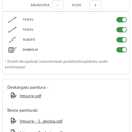
ABIADURA:
-
%100
+
TXISTU
TXISTU
SILBOTE
DAMBOLIN
* Erabili etengailuak instrumentuak gaitzeko/desgaitzeko audio
konbinatuan.
Deskargatu partitura -
Intxurre.pdf
Beste partiturak:
Intxurre - 1. ahotsa.pdf