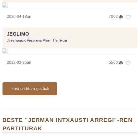
2020-04-18an
7002
JEOLIMO
Jose Ignazio Ansorena Miner
Herrikoia
2022-03-25an
5500
Ikusi partitura guztiak
BESTE "JERMAN INTXAUSTI ARREGI"-REN
PARTITURAK