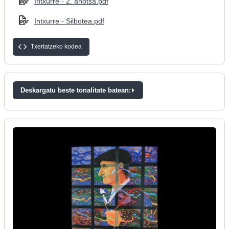
Intxurre - 2. ahotsa.pdf
Intxurre - Silbotea.pdf
Txertatzeko kodea
Deskargatu beste tonalitate batean: