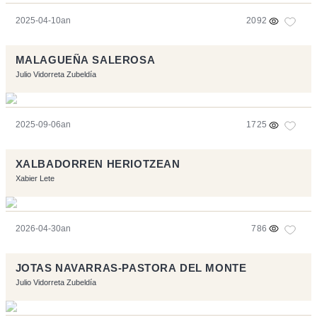
2025-04-10an
2092
MALAGUEÑA SALEROSA
Julio Vidorreta Zubeldía
2025-09-06an
1725
XALBADORREN HERIOTZEAN
Xabier Lete
2026-04-30an
786
JOTAS NAVARRAS-PASTORA DEL MONTE
Julio Vidorreta Zubeldía