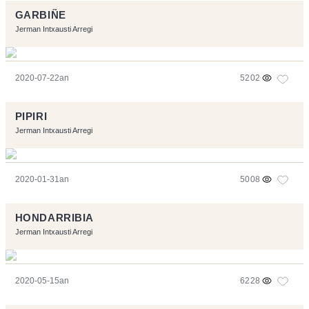
GARBIÑE
Jerman Intxausti Arregi
2020-07-22an
5202
PIPIRI
Jerman Intxausti Arregi
2020-01-31an
5008
HONDARRIBIA
Jerman Intxausti Arregi
2020-05-15an
6228