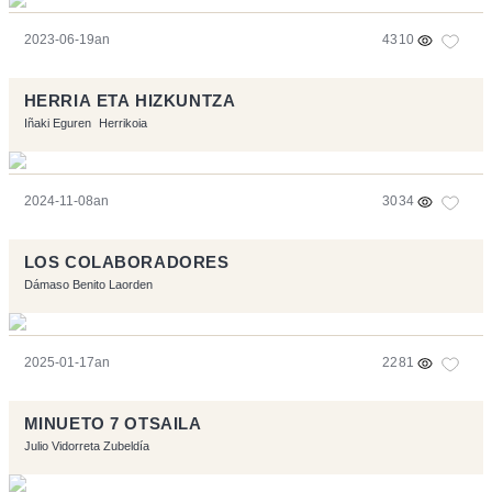
2023-06-19an
4310
HERRIA ETA HIZKUNTZA
Iñaki Eguren
Herrikoia
2024-11-08an
3034
LOS COLABORADORES
Dámaso Benito Laorden
2025-01-17an
2281
MINUETO 7 OTSAILA
Julio Vidorreta Zubeldía