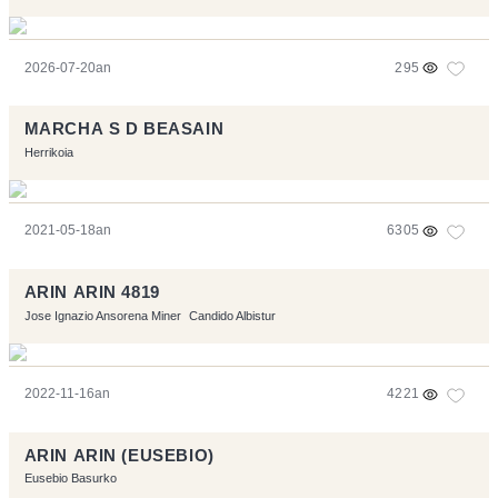
2026-07-20an
295
MARCHA S D BEASAIN
Herrikoia
2021-05-18an
6305
ARIN ARIN 4819
Jose Ignazio Ansorena Miner
Candido Albistur
2022-11-16an
4221
ARIN ARIN (EUSEBIO)
Eusebio Basurko