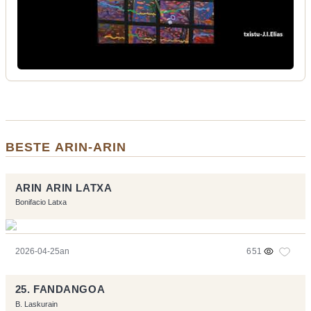
BESTE ARIN-ARIN
ARIN ARIN LATXA
Bonifacio Latxa
2026-04-25an
651
25. FANDANGOA
B. Laskurain