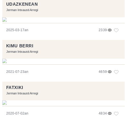
UDAZKENEAN
Jerman Intxausti Arregi
2025-03-17an
2339
KIMU BERRI
Jerman Intxausti Arregi
2021-07-23an
4659
FATXIKI
Jerman Intxausti Arregi
2020-07-02an
4834