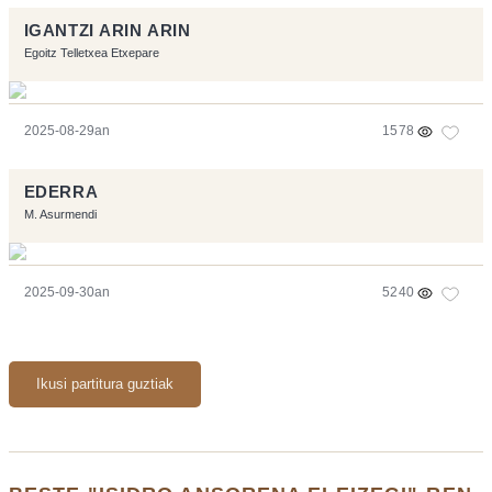
IGANTZI ARIN ARIN
Egoitz Telletxea Etxepare
2025-08-29an
1578
EDERRA
M. Asurmendi
2025-09-30an
5240
Ikusi partitura guztiak