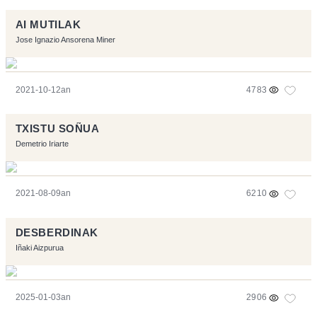
AI MUTILAK
Jose Ignazio Ansorena Miner
2021-10-12an
4783
TXISTU SOÑUA
Demetrio Iriarte
2021-08-09an
6210
DESBERDINAK
Iñaki Aizpurua
2025-01-03an
2906