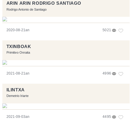
ARIN ARIN RODRIGO SANTIAGO
Rodrigo Antonio de Santiago
2020-08-21an
5021
TXINBOAK
Primitivo Onraita
2021-08-21an
4996
ILINTXA
Demetrio Iriarte
2021-09-03an
4495