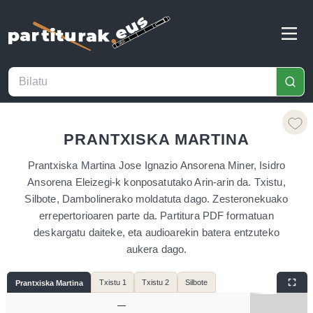
PRANTXISKA MARTINA
Prantxiska Martina Jose Ignazio Ansorena Miner, Isidro
Ansorena Eleizegi-k konposatutako Arin-arin da. Txistu,
Silbote, Dambolinerako moldatuta dago. Zesteronekuako
errepertorioaren parte da. Partitura PDF formatuan
deskargatu daiteke, eta audioarekin batera entzuteko
aukera dago.
Txistu 1
Txistu 2
Silbote
Prantxiska Martina