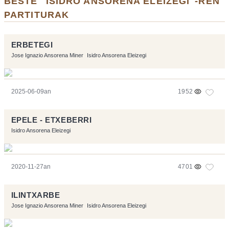
BESTE "ISIDRO ANSORENA ELEIZEGI"-REN
PARTITURAK
ERBETEGI
Jose Ignazio Ansorena Miner
Isidro Ansorena Eleizegi
2025-06-09an
1952
EPELE - ETXEBERRI
Isidro Ansorena Eleizegi
2020-11-27an
4701
ILINTXARBE
Jose Ignazio Ansorena Miner
Isidro Ansorena Eleizegi