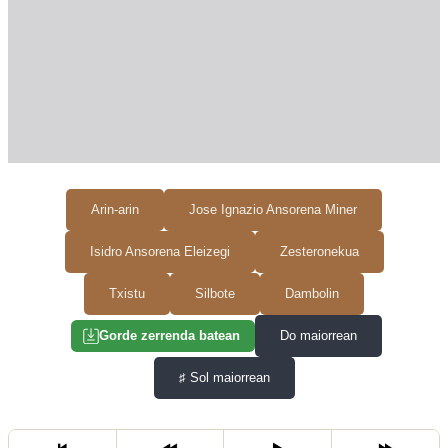
Arin-arin
Jose Ignazio Ansorena Miner
Isidro Ansorena Eleizegi
Zesteronekua
Txistu
Silbote
Dambolin
Do maiorrean
Gorde zerrenda batean
♯
Sol maiorrean