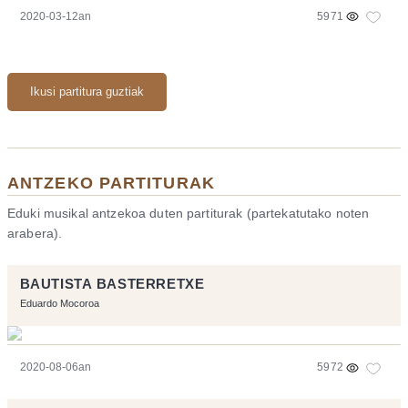
2020-03-12an
5971
Ikusi partitura guztiak
ANTZEKO PARTITURAK
Eduki musikal antzekoa duten partiturak (partekatutako noten
arabera).
BAUTISTA BASTERRETXE
Eduardo Mocoroa
2020-08-06an
5972