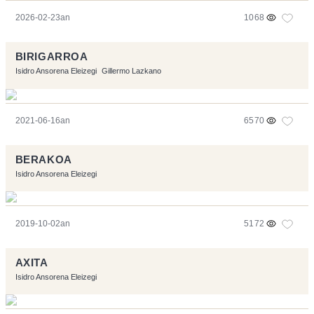
2026-02-23an
1068
BIRIGARROA
Isidro Ansorena Eleizegi
Gillermo Lazkano
2021-06-16an
6570
BERAKOA
Isidro Ansorena Eleizegi
2019-10-02an
5172
AXITA
Isidro Ansorena Eleizegi