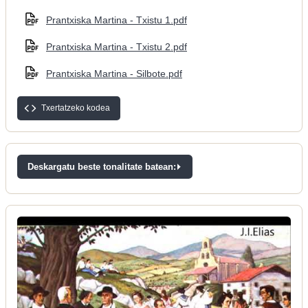
Prantxiska Martina - Txistu 1.pdf
Prantxiska Martina - Txistu 2.pdf
Prantxiska Martina - Silbote.pdf
Txertatzeko kodea
Deskargatu beste tonalitate batean: