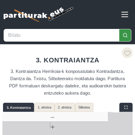
3. KONTRAIANTZA
3. Kontraiantza Herrikoia-k konposatutako Kontradantza,
Dantza da. Txistu, Silboteerako moldatuta dago. Partitura
PDF formatuan deskargatu daiteke, eta audioarekin batera
entzuteko aukera dago.
1. ahotsa
2. ahotsa
Silbotea
3. Kontraiantza