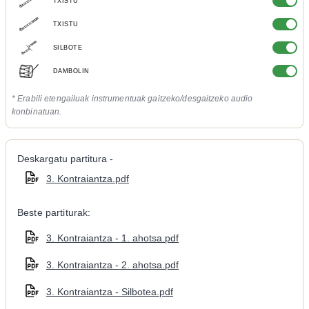
TXISTU
TXISTU
SILBOTE
DAMBOLIN
* Erabili etengailuak instrumentuak gaitzeko/desgaitzeko audio
konbinatuan.
Deskargatu partitura -
3. Kontraiantza.pdf
Beste partiturak:
3. Kontraiantza - 1. ahotsa.pdf
3. Kontraiantza - 2. ahotsa.pdf
3. Kontraiantza - Silbotea.pdf