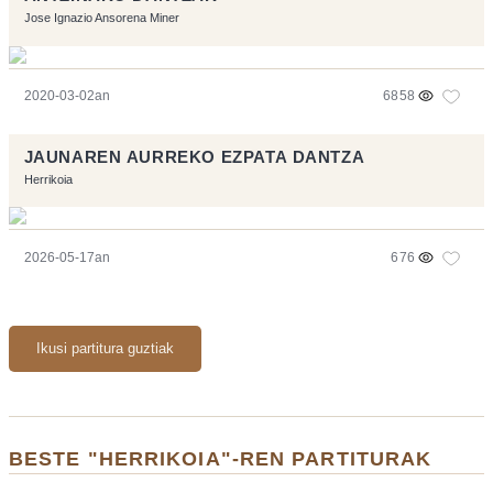
Jose Ignazio Ansorena Miner
2020-03-02an
6858
JAUNAREN AURREKO EZPATA DANTZA
Herrikoia
2026-05-17an
676
Ikusi partitura guztiak
BESTE "HERRIKOIA"-REN PARTITURAK