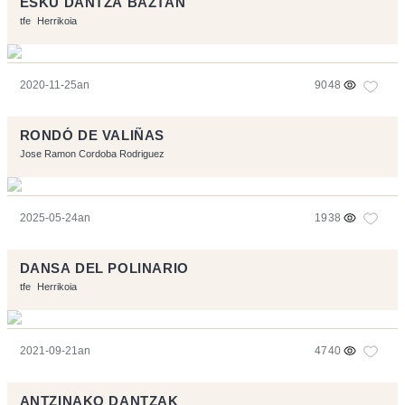
ESKU DANTZA BAZTAN
tfe
Herrikoia
2020-11-25an
9048
RONDÓ DE VALIÑAS
Jose Ramon Cordoba Rodriguez
2025-05-24an
1938
DANSA DEL POLINARIO
tfe
Herrikoia
2021-09-21an
4740
ANTZINAKO DANTZAK