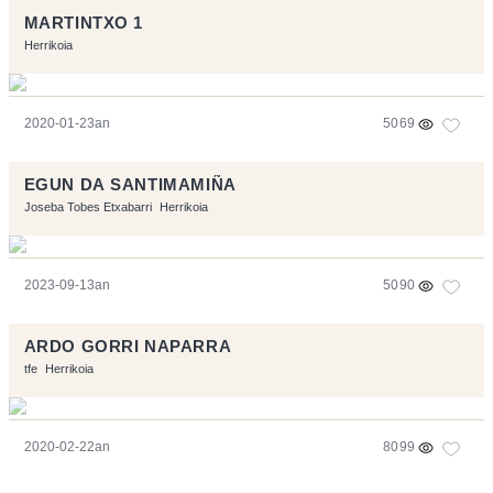
MARTINTXO 1
Herrikoia
2020-01-23an
5069
EGUN DA SANTIMAMIÑA
Joseba Tobes Etxabarri
Herrikoia
2023-09-13an
5090
ARDO GORRI NAPARRA
tfe
Herrikoia
2020-02-22an
8099