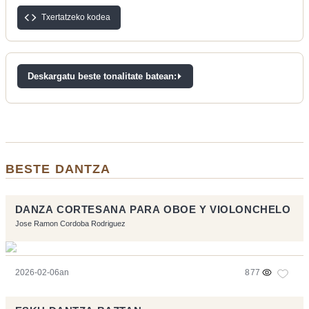
Txertatzeko kodea
Deskargatu beste tonalitate batean:
BESTE DANTZA
DANZA CORTESANA PARA OBOE Y VIOLONCHELO
Jose Ramon Cordoba Rodriguez
2026-02-06an
877