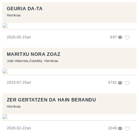
GEURIA DA-TA
Herrikoia
2026-05-15an
697
MARITXU NORA ZOAZ
Julio Vidorreta Zubeldía
Herrikoia
2024-07-25an
4781
ZER GERTATZEN DA HAIN BERANDU
Herrikoia
2026-02-22an
1040