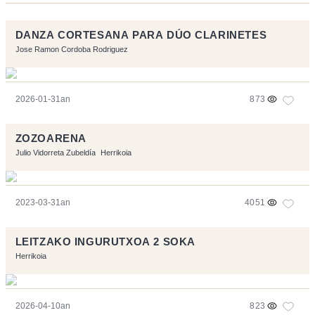
DANZA CORTESANA PARA DÚO CLARINETES
Jose Ramon Cordoba Rodriguez
2026-01-31an
873
ZOZOARENA
Julio Vidorreta Zubeldía
Herrikoia
2023-03-31an
4051
LEITZAKO INGURUTXOA 2 SOKA
Herrikoia
2026-04-10an
823