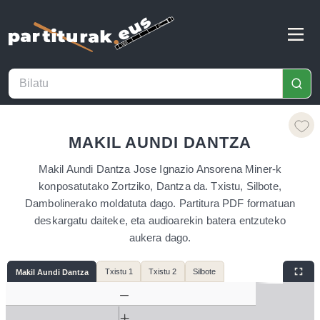
MAKIL AUNDI DANTZA
Makil Aundi Dantza Jose Ignazio Ansorena Miner-k
konposatutako Zortziko, Dantza da. Txistu, Silbote,
Dambolinerako moldatuta dago. Partitura PDF formatuan
deskargatu daiteke, eta audioarekin batera entzuteko
aukera dago.
Txistu 1
Txistu 2
Silbote
Makil Aundi Dantza