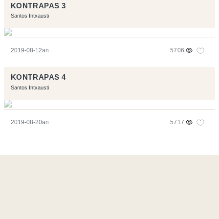
KONTRAPAS 3
Santos Intxausti
2019-08-12an
5706
KONTRAPAS 4
Santos Intxausti
2019-08-20an
5717
Orriarekin egindakoa:
Symfony
,
Vim
,
Musescore
-
Kontaktua
Code by
Tfe
- Logo / Icons by
Brenthisdesign.com
- Jarrai nazazu
Mastodon
en
RSS
-
Podcast RSS