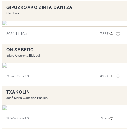
GIPUZKOAKO ZINTA DANTZA
Herrikoia
2024-11-19an
7287
ON SEBERO
Isidro Ansorena Eleizegi
2024-08-12an
4927
TXAKOLIN
José Maria Gonzalez Bastida
2024-08-09an
7696