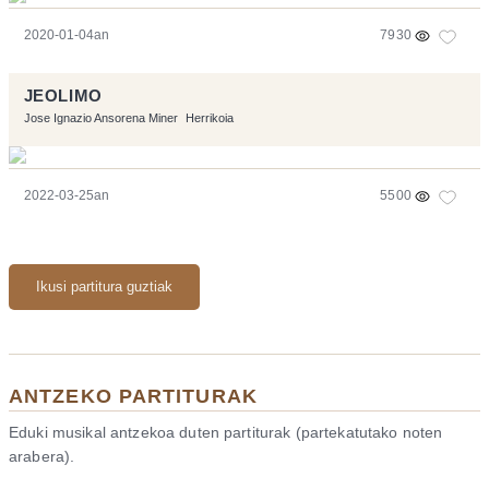
2020-01-04an
7930
JEOLIMO
Jose Ignazio Ansorena Miner
Herrikoia
2022-03-25an
5500
Ikusi partitura guztiak
ANTZEKO PARTITURAK
Eduki musikal antzekoa duten partiturak (partekatutako noten
arabera).