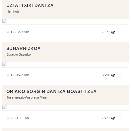
UZTAI TXIKI DANTZA
Herrikoia
2019-12-22an
7171
SUHARRIZKOA
Eusebio Basurko
2019-06-23an
5596
ORIAKO SORGIN DANTZA BOASTITZEA
Jose Ignazio Ansorena Miner
2020-01-11an
7623