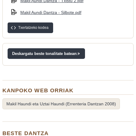
Makil Aundi Dantza - Txistu 2.pdf
Makil Aundi Dantza - Silbote.pdf
Txertatzeko kodea
Deskargatu beste tonalitate batean:
KANPOKO WEB ORRIAK
Makil Haundi eta Uztai Haundi (Errenteria Dantzan 2008)
BESTE DANTZA