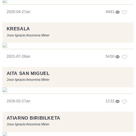
2020-04-27an
4981
KRESALA
Jose Ignazio Ansorena Miner
2021-07-28an
5450
AITA SAN MIGUEL
Jose Ignazio Ansorena Miner
2026-02-27an
1232
ATIARNO BIRIBILKETA
Jose Ignazio Ansorena Miner