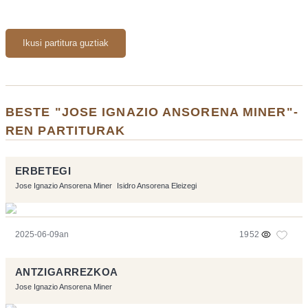
Ikusi partitura guztiak
BESTE "JOSE IGNAZIO ANSORENA MINER"-
REN PARTITURAK
ERBETEGI
Jose Ignazio Ansorena Miner
Isidro Ansorena Eleizegi
2025-06-09an
1952
ANTZIGARREZKOA
Jose Ignazio Ansorena Miner