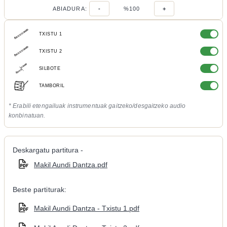
ABIADURA:
-
%100
+
TXISTU 1
TXISTU 2
SILBOTE
TAMBORIL
* Erabili etengailuak instrumentuak gaitzeko/desgaitzeko audio
konbinatuan.
Deskargatu partitura -
Makil Aundi Dantza.pdf
Beste partiturak:
Makil Aundi Dantza - Txistu 1.pdf