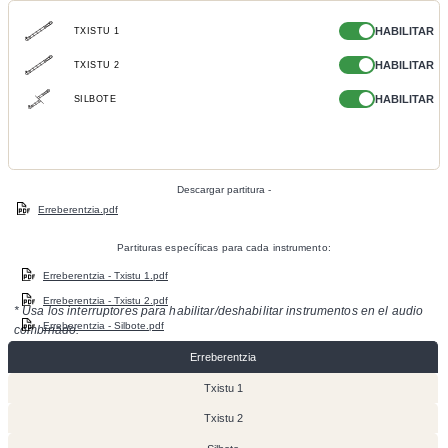
HABILITAR
TXISTU 1
HABILITAR
TXISTU 2
HABILITAR
SILBOTE
Descargar partitura -
Erreberentzia.pdf
Partituras específicas para cada instrumento:
Erreberentzia - Txistu 1.pdf
Erreberentzia - Txistu 2.pdf
* Usa los interruptores para habilitar/deshabilitar instrumentos en el audio
Erreberentzia - Silbote.pdf
combinado.
Erreberentzia
Txistu 1
Txistu 2