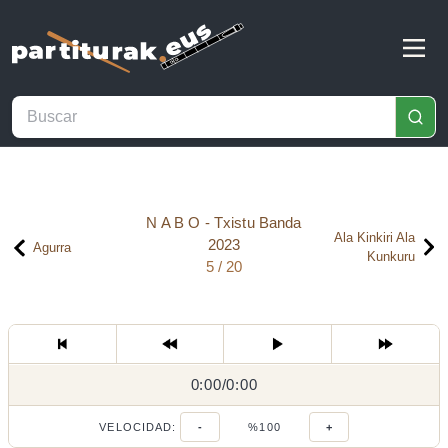
N A B O - Txistu Banda
Ala Kinkiri Ala
2023
Agurra
Kunkuru
5 / 20
0:00
0:00
/
0:00
/
VELOCIDAD:
-
%100
+