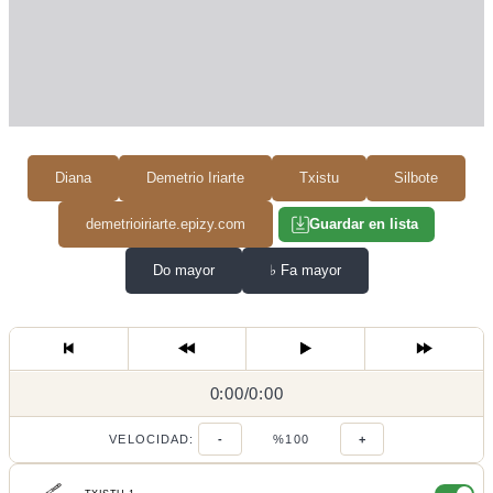
Diana
Demetrio Iriarte
Txistu
Silbote
demetrioiriarte.epizy.com
Guardar en lista
Do mayor
♭
Fa mayor
0:00
0:00
/
0:00
/
VELOCIDAD:
-
%100
+