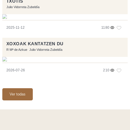
TXOTIS
Julio Vidorreta Zubeldía
2025-11-12
1180
XOXOAK KANTATZEN DU
R Mª de Azkue
Julio Vidorreta Zubeldía
2026-07-26
210
Ver todas
Página realizara con el software libre:
Symfony
,
Vim
,
Musescore
-
Contacto