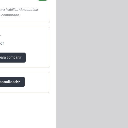
ara habilitar/deshabilitar
o combinado.
-
pdf
para compartir
 tonalidad: