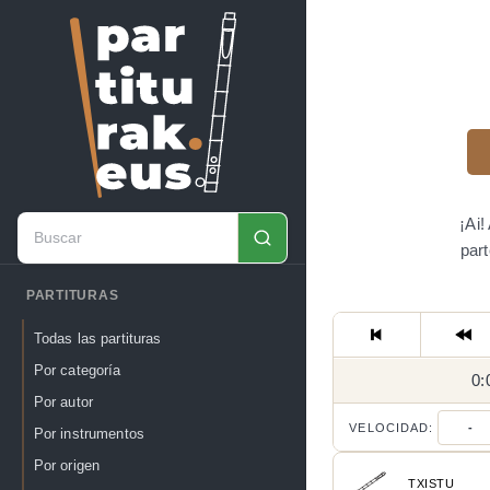
¡Ai!
par
PARTITURAS
Todas las partituras
Por categoría
0:
Por autor
VELOCIDAD:
-
Por instrumentos
Por origen
TXISTU