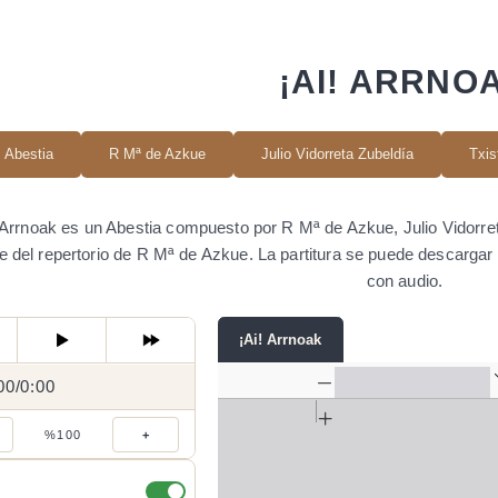
¡AI! ARRNO
Abestia
R Mª de Azkue
Julio Vidorreta Zubeldía
Txis
 Arrnoak es un Abestia compuesto por R Mª de Azkue, Julio Vidorre
te del repertorio de R Mª de Azkue. La partitura se puede descarg
con audio.
¡Ai! Arrnoak
00
0:00
/
0:00
/
%100
+