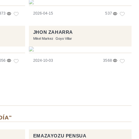
373
2026-04-15
537
JHON ZAHARRA
Mikel Markez
Goyo Villar
056
2024-10-03
3568
DÍA"
EMAZAYOZU PENSUA