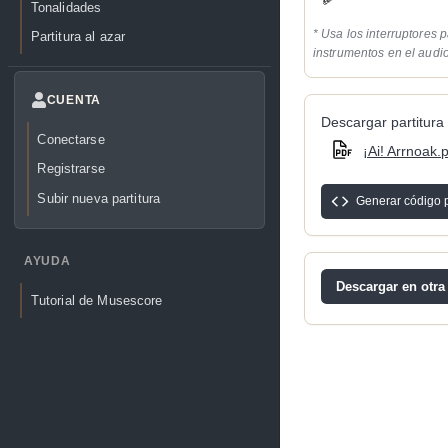
Tonalidades
* Usa los interruptores p
Partitura al azar
instrumentos en el audi
CUENTA
Descargar partitura 
Conectarse
¡Ai! Arrnoak.
Registrarse
Subir nueva partitura
Generar código 
AYUDA
Descargar en otra
Tutorial de Musescore