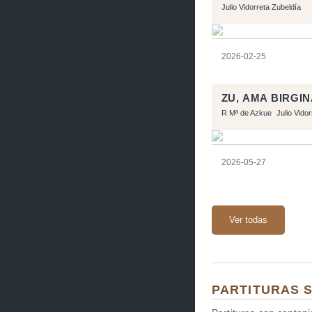
Julio Vidorreta Zubeldía
2026-02-25
ZU, AMA BIRGI
R Mª de Azkue
Julio Vido
2026-05-27
Ver todas
PARTITURAS 