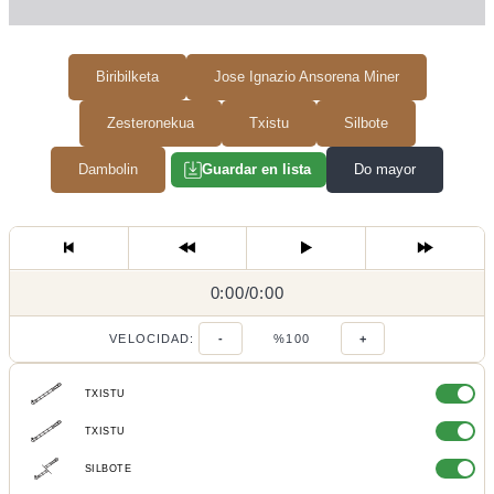
Biribilketa
Jose Ignazio Ansorena Miner
Zesteronekua
Txistu
Silbote
Dambolin
Do mayor
Guardar en lista
0:00
0:00
/
0:00
/
VELOCIDAD:
-
%100
+
TXISTU
TXISTU
SILBOTE