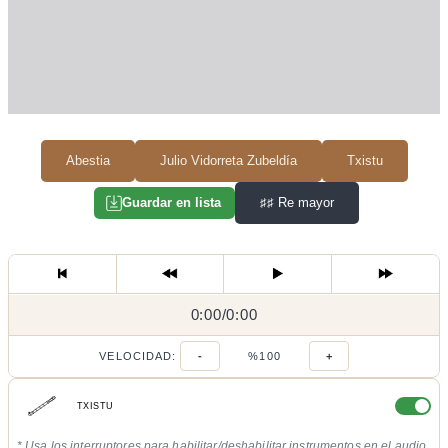
Abestia
Julio Vidorreta Zubeldía
Txistu
♯♯
Re mayor
Guardar en lista
0:00
0:00
/
0:00
/
VELOCIDAD:
-
%100
+
TXISTU
* Usa los interruptores para habilitar/deshabilitar instrumentos en el audio